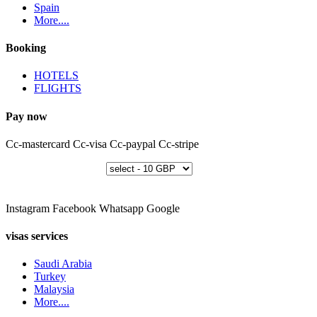
Spain
More....
Booking
HOTELS
FLIGHTS
Pay now
Cc-mastercard
Cc-visa
Cc-paypal
Cc-stripe
Instagram
Facebook
Whatsapp
Google
visas services
Saudi Arabia
Turkey
Malaysia
More....