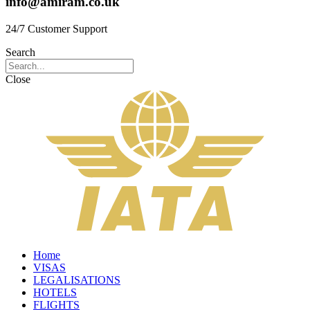
info@amiram.co.uk
24/7 Customer Support
Search
Close
Home
VISAS
LEGALISATIONS
HOTELS
FLIGHTS