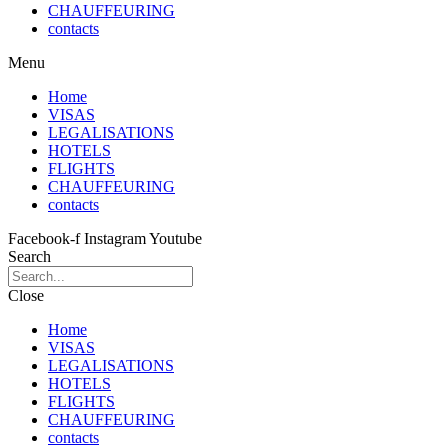
CHAUFFEURING
contacts
Menu
Home
VISAS
LEGALISATIONS
HOTELS
FLIGHTS
CHAUFFEURING
contacts
Facebook-f
Instagram
Youtube
Search
Close
Home
VISAS
LEGALISATIONS
HOTELS
FLIGHTS
CHAUFFEURING
contacts