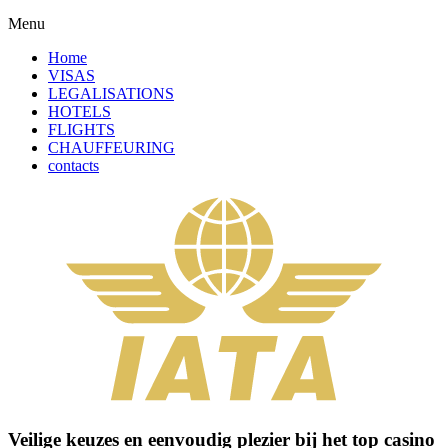
Menu
Home
VISAS
LEGALISATIONS
HOTELS
FLIGHTS
CHAUFFEURING
contacts
Veilige keuzes en eenvoudig plezier bij het top casino