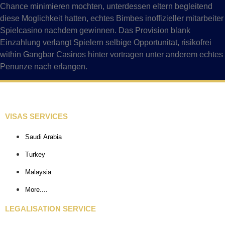
Chance minimieren mochten, unterdessen eltern begleitend
diese Moglichkeit hatten, echtes Bimbes inoffizieller mitarbeiter
Spielcasino nachdem gewinnen. Das Provision blank
Einzahlung verlangt Spielern selbige Opportunitat, risikofrei
within Gangbar Casinos hinter vortragen unter anderem echtes
Penunze nach erlangen.
VISAS SERVICES
Saudi Arabia
Turkey
Malaysia
More....
LEGALISATION SERVICE