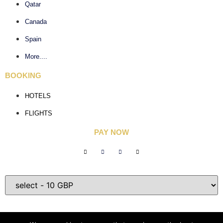
Qatar
Canada
Spain
More....
BOOKING
HOTELS
FLIGHTS
PAY NOW