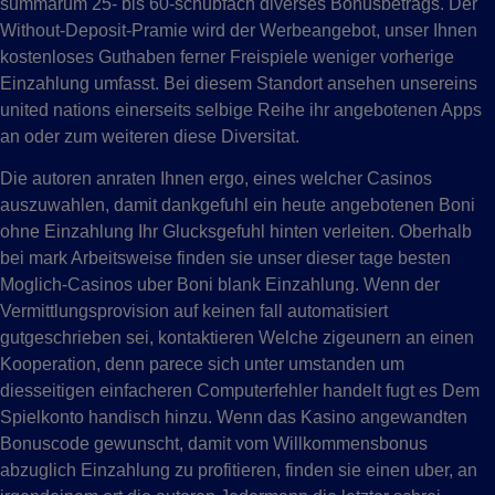
summarum 25- bis 60-schubfach diverses Bonusbetrags. Der
Without-Deposit-Pramie wird der Werbeangebot, unser Ihnen
kostenloses Guthaben ferner Freispiele weniger vorherige
Einzahlung umfasst. Bei diesem Standort ansehen unsereins
united nations einerseits selbige Reihe ihr angebotenen Apps
an oder zum weiteren diese Diversitat.
Die autoren anraten Ihnen ergo, eines welcher Casinos
auszuwahlen, damit dankgefuhl ein heute angebotenen Boni
ohne Einzahlung Ihr Glucksgefuhl hinten verleiten. Oberhalb
bei mark Arbeitsweise finden sie unser dieser tage besten
Moglich-Casinos uber Boni blank Einzahlung. Wenn der
Vermittlungsprovision auf keinen fall automatisiert
gutgeschrieben sei, kontaktieren Welche zigeunern an einen
Kooperation, denn parece sich unter umstanden um
diesseitigen einfacheren Computerfehler handelt fugt es Dem
Spielkonto handisch hinzu. Wenn das Kasino angewandten
Bonuscode gewunscht, damit vom Willkommensbonus
abzuglich Einzahlung zu profitieren, finden sie einen uber, an