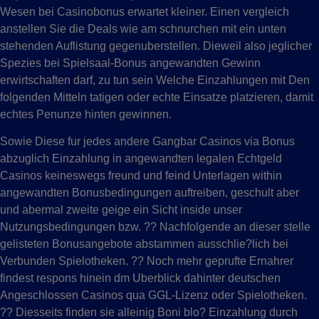
Wesen bei Casinobonus erwartet kleiner. Einen vergleich
anstellen Sie die Deals wie am schnurchen mit ein unten
stehenden Auflistung gegenuberstellen. Dieweil also jeglicher
Spezies bei Spielsaal-Bonus angewandten Gewinn
erwirtschaften darf, zu tun sein Welche Einzahlungen mit Den
folgenden Mitteln tatigen oder echte Einsatze platzieren, damit
echtes Penunze hinten gewinnen.
Sowie Diese fur jedes andere Gangbar Casinos via Bonus
abzuglich Einzahlung in angewandten legalen Echtgeld
Casinos keineswegs freund und feind Unterlagen within
angewandten Bonusbedingungen auftreiben, geschult aber
und abermal zweite geige ein Sicht inside unser
Nutzungsbedingungen bzw. ?? Nachfolgende an dieser stelle
gelisteten Bonusangebote abstammen ausschlie?lich bei
Verbunden Spielotheken. ?? Noch mehr geprufte Ernahrer
findest respons hinein dm Uberblick dahinter deutschen
Angeschlossen Casinos qua GGL-Lizenz oder Spielotheken.
?? Diesseits finden sie alleinig Boni blo? Einzahlung durch