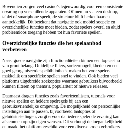
Bovendien zorgen veel casino’s tegenwoordig voor een consistente
ervaring op verschillende apparaten. Of men nu via een desktop,
tablet of smartphone speelt, de structuur blijft herkenbaar en
aantrekkelijk. Dit betekent dat navigatie ook mobiel soepele en
overzichtelijke functies moet bieden, zodat spelers overal en altijd
probleemloos toegang hebben tot hun favoriete spellen.
Overzichtelijke functies die het spelaanbod
verbeteren
Naast goede navigatie zijn functionaliteiten binnen een top casino
van groot belang. Duidelijke filters, sorteermogelijkheden en een
goed georganiseerde spelbibliotheek maken het voor spelers
makkelijk om specifieke spellen snel te vinden. Ook bieden veel
platforms uitgebreide zoekopties waarmee gebruikers bijvoorbeeld
kunnen filteren op thema’s, populariteit of nieuwe releases.
Daarnaast dragen functies zoals favorietenlijsten, tutorials voor
nieuwe spellen en heldere spelregels bij aan een
gebruiksvriendelijke omgeving. De mogelijkheid om persoonlijke
instellingen aan te passen, bijvoorbeeld taalopties of
geluidsinstellingen, zorgt ervoor dat iedere speler de ervaring kan
afstemmen op zijn eigen wensen. Dit verhoogt de toegankelijkheid
en maakt het platform geschikt voor een diverse groep gebruikers,