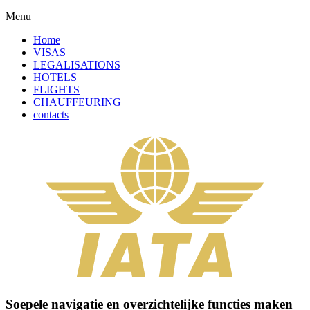
Menu
Home
VISAS
LEGALISATIONS
HOTELS
FLIGHTS
CHAUFFEURING
contacts
Soepele navigatie en overzichtelijke functies maken