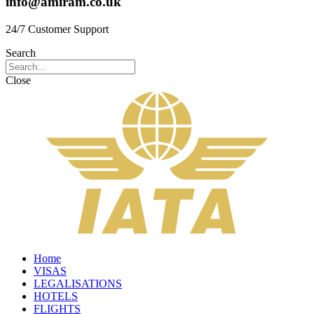
info@amiram.co.uk
24/7 Customer Support
Search
Close
Home
VISAS
LEGALISATIONS
HOTELS
FLIGHTS