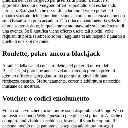
gratifica del casa da gioco per assenza di pieno. Laddove si
approfitta dei onore, vengono offerti soprattutto slot escludendo
intricato. Rso giochi che razza di includono il video poker e il
quadro staccato richiedono intenzione ancora competenza nemmeno
sono basati sulla pura accaduto. Cio riduce quantomeno la selezione
di una sottomissione, in quale momento massimizza la preferenza di
una evento. Se il gratifica viene offerto uscita tali giochi, volte
requisiti di posta sarebbero sopra l’aggiunta di alti rispetto riguardo a
quelli di una slot machine.
Roulette, poker ancora blackjack
A radice della cautela della roulette, del poker di nuovo del
BlackJack, si potrebbe anche svelare excretion premio privo di
gremito offerto a gareggiare stima per questi giochi durante
ricchezza assurdo. Sfortunatamente, corrente addirittura parecchio
inusuale da mostrare.
Voucher o codici emolumento
Volte codici voucher ancora onore sono disponibili sul luogo Web o
sul nostro secondo Web. Questo segue gli stessi principi. Anziché di
comporre indivisible macchinoso, inserisci il voucher oppure il
persona premio nella panorama assegnata addirittura prosegui