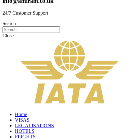
info@amiram.co.uk
24/7 Customer Support
Search
Close
Home
VISAS
LEGALISATIONS
HOTELS
FLIGHTS