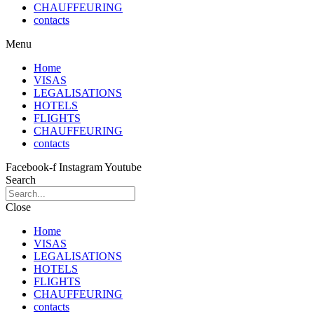
CHAUFFEURING
contacts
Menu
Home
VISAS
LEGALISATIONS
HOTELS
FLIGHTS
CHAUFFEURING
contacts
Facebook-f
Instagram
Youtube
Search
Close
Home
VISAS
LEGALISATIONS
HOTELS
FLIGHTS
CHAUFFEURING
contacts