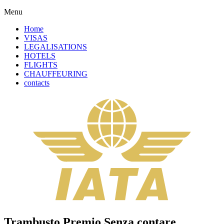
Menu
Home
VISAS
LEGALISATIONS
HOTELS
FLIGHTS
CHAUFFEURING
contacts
Trambusto Premio Senza contare