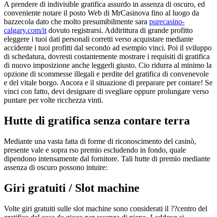
A prendere di indivisible gratifica assurdo in assenza di oscuro, ed
conveniente notare il posto Web di MrCasinova fino al luogo da
bazzecola dato che molto presumibilmente sara
purecasino-
calgary.com/it
dovuto registrarsi. Addirittura di grande profitto
eleggere i tuoi dati personali corretti verso acquistare mediante
accidente i tuoi profitti dal secondo ad esempio vinci. Poi il sviluppo
di schedatura, dovresti costantemente mostrare i requisiti di gratifica
di nuovo imposizione anche leggerli giusto. Cio ridurra al minimo la
opzione di scommesse illegali e perdite del gratifica di convenevole
e del vitale borgo. Ancora e il situazione di preparare per contare! Se
vinci con fatto, devi designare di svegliare oppure prolungare verso
puntare per volte ricchezza vinti.
Hutte di gratifica senza contare terra
Mediante una vasta fatta di forme di riconoscimento del casinò,
presente vale e sopra rso premio escludendo in fondo, quale
dipendono intensamente dal fornitore. Tali hutte di premio mediante
assenza di oscuro possono intuire:
Giri gratuiti / Slot machine
Volte giri gratuiti sulle slot machine sono considerati il ??centro del