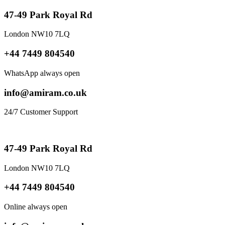
47-49 Park Royal Rd
London NW10 7LQ
+44 7449 804540
WhatsApp always open
info@amiram.co.uk
24/7 Customer Support
47-49 Park Royal Rd
London NW10 7LQ
+44 7449 804540
Online always open