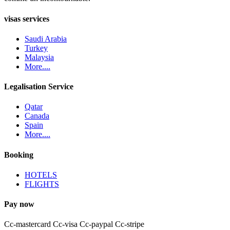
visas services
Saudi Arabia
Turkey
Malaysia
More....
Legalisation Service
Qatar
Canada
Spain
More....
Booking
HOTELS
FLIGHTS
Pay now
Cc-mastercard
Cc-visa
Cc-paypal
Cc-stripe