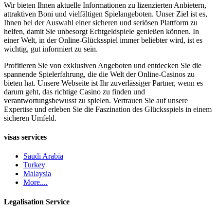
Wir bieten Ihnen aktuelle Informationen zu lizenzierten Anbietern,
attraktiven Boni und vielfältigen Spielangeboten. Unser Ziel ist es,
Ihnen bei der Auswahl einer sicheren und seriösen Plattform zu
helfen, damit Sie unbesorgt Echtgeldspiele genießen können. In
einer Welt, in der Online-Glücksspiel immer beliebter wird, ist es
wichtig, gut informiert zu sein.
Profitieren Sie von exklusiven Angeboten und entdecken Sie die
spannende Spielerfahrung, die die Welt der Online-Casinos zu
bieten hat. Unsere Webseite ist Ihr zuverlässiger Partner, wenn es
darum geht, das richtige Casino zu finden und
verantwortungsbewusst zu spielen. Vertrauen Sie auf unsere
Expertise und erleben Sie die Faszination des Glücksspiels in einem
sicheren Umfeld.
visas services
Saudi Arabia
Turkey
Malaysia
More....
Legalisation Service