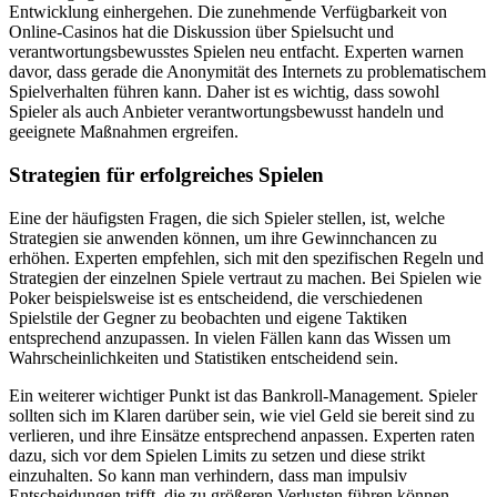
Entwicklung einhergehen. Die zunehmende Verfügbarkeit von
Online-Casinos hat die Diskussion über Spielsucht und
verantwortungsbewusstes Spielen neu entfacht. Experten warnen
davor, dass gerade die Anonymität des Internets zu problematischem
Spielverhalten führen kann. Daher ist es wichtig, dass sowohl
Spieler als auch Anbieter verantwortungsbewusst handeln und
geeignete Maßnahmen ergreifen.
Strategien für erfolgreiches Spielen
Eine der häufigsten Fragen, die sich Spieler stellen, ist, welche
Strategien sie anwenden können, um ihre Gewinnchancen zu
erhöhen. Experten empfehlen, sich mit den spezifischen Regeln und
Strategien der einzelnen Spiele vertraut zu machen. Bei Spielen wie
Poker beispielsweise ist es entscheidend, die verschiedenen
Spielstile der Gegner zu beobachten und eigene Taktiken
entsprechend anzupassen. In vielen Fällen kann das Wissen um
Wahrscheinlichkeiten und Statistiken entscheidend sein.
Ein weiterer wichtiger Punkt ist das Bankroll-Management. Spieler
sollten sich im Klaren darüber sein, wie viel Geld sie bereit sind zu
verlieren, und ihre Einsätze entsprechend anpassen. Experten raten
dazu, sich vor dem Spielen Limits zu setzen und diese strikt
einzuhalten. So kann man verhindern, dass man impulsiv
Entscheidungen trifft, die zu größeren Verlusten führen können.