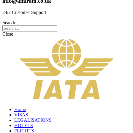
info@amiram.co.uk
24/7 Customer Support
Search
Close
Home
VISAS
LEGALISATIONS
HOTELS
FLIGHTS