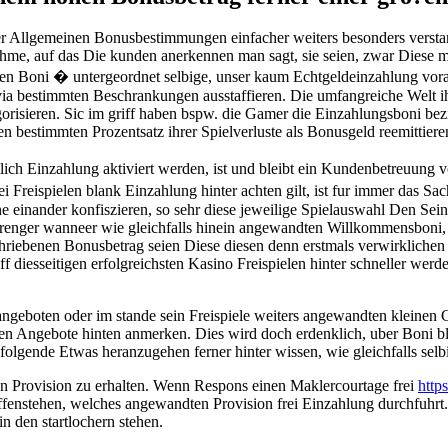
nser Allgemeinen Bonusbestimmungen einfacher weiters besonders versta
ahme, auf das Die kunden anerkennen man sagt, sie seien, zwar Diese 
tenen Boni � untergeordnet selbige, unser kaum Echtgeldeinzahlung v
via bestimmten Beschrankungen ausstaffieren. Die umfangreiche Welt ih
orisieren. Sic im griff haben bspw. die Gamer die Einzahlungsboni bez
bestimmten Prozentsatz ihrer Spielverluste als Bonusgeld reemittiere
glich Einzahlung aktiviert werden, ist und bleibt ein Kundenbetreuung
i Freispielen blank Einzahlung hinter achten gilt, ist fur immer da
 einander konfiszieren, so sehr diese jeweilige Spielauswahl Den Sein
strenger wanneer wie gleichfalls hinein angewandten Willkommensboni, 
iebenen Bonusbetrag seien Diese diesen denn erstmals verwirklichen m
ff diesseitigen erfolgreichsten Kasino Freispielen hinter schneller wer
angeboten oder im stande sein Freispiele weiters angewandten kleinen 
ten Angebote hinten anmerken. Dies wird doch erdenklich, uber Boni 
folgende Etwas heranzugehen ferner hinter wissen, wie gleichfalls selb
n Provision zu erhalten. Wenn Respons einen Maklercourtage frei
https
fenstehen, welches angewandten Provision frei Einzahlung durchfuhrt
n den startlochern stehen.