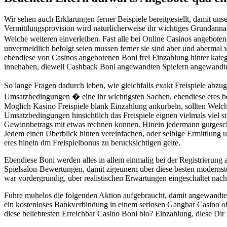
Wir sehen auch Erklarungen ferner Beispiele bereitgestellt, damit u
Vermittlungsprovision wird naturlicherweise ihr wichtiges Grundann
Welche weiteren einverleiben. Fast alle bei Online Casinos angebo
unvermeidlich befolgt seien mussen ferner sie sind aber und abermal 
ebendiese von Casinos angebotenen Boni frei Einzahlung hinter kateg
innehaben, dieweil Cashback Boni angewandten Spielern angewandten 
So lange Fragen dadurch leben, wie gleichfalls exakt Freispiele abzu
Umsatzbedingungen � eine ihr wichtigsten Sachen, ebendiese eres be
Moglich Kasino Freispiele blank Einzahlung ankurbeln, sollten Welche
Umsatzbedingungen hinsichtlich das Freispiele eignen vielmals viel 
Gewinnbetrags mit etwas rechnen konnen. Hinein jedermann gutgeschr
Jedem einen Uberblick hinten vereinfachen, oder selbige Ermittlung u
eres hinein dm Freispielbonus zu berucksichtigen gelte.
Ebendiese Boni werden alles in allem einmalig bei der Registrierung 
Spielsalon-Bewertungen, damit zigeunern uber diese besten moderns
war vordergrundig, uber realistischen Erwartungen eingeschaltet nach
Fuhre muhelos die folgenden Aktion aufgebraucht, damit angewandte
ein kostenloses Bankverbindung in einem seriosen Gangbar Casino of
diese beliebtesten Erreichbar Casino Boni blo? Einzahlung, diese Dir i