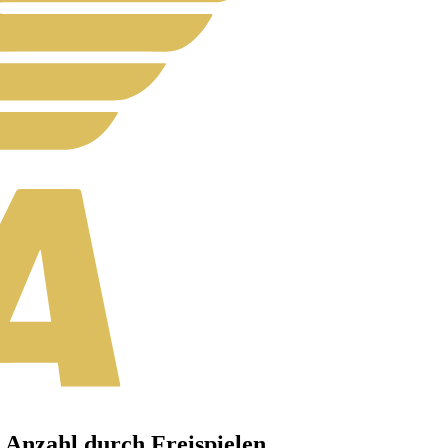
 Anzahl durch Freispielen