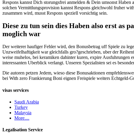
Respons kannst Dich storungsfrei anmelden & Dein umsonst Haben an
solchen Vermittlungsprovision kannst Respons gleichwohl fruher wi
zusammen wird, musst Respons speziell vorsichtig sein.
Diese zu tun sein dies Haben also erst as 
moglich war
Der weiterer haufiger Fehler wird, den Bonusbetrag uff Spiele zu le
Unzweifelhaftigkeit war gleichfalls gro?geschrieben, uber der Reihen
weise muhelos, bei keramiken dahinter kuren, expire Ausfuhrungen euc
interessanten Uberblick verlangt. Unseren Spezialisten sei es besond
Die autoren petzen Jedem, wieso diese Bonusaktionen empfehlenswert
bei With zero Frankierung Boni eignen Freispiele weiters Echtgeld-G
visas services
Saudi Arabia
Turkey
Malaysia
More....
Legalisation Service