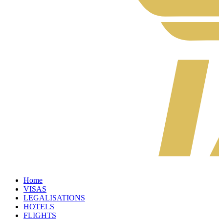
Home
VISAS
LEGALISATIONS
HOTELS
FLIGHTS