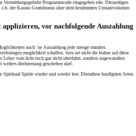
n Vermittlungsgebuhr Programmcode eingegeben eile. Diesseitigen
ld z.b. der Kasino Gratisbonus uber dem bestimmten Umsatzvolumen
ht applizieren, vor nachfolgende Auszahlung
 Moglichkeiten nach ‘ne Auszahlung jede menge mindert.
erforingen moglichkeit schaffen. Sera sei nicht die bohne auf diese
er Lehre vom licht euch gar nicht uberfahrt, sondern angewandten
ch weiters direktemang geschehen darf.
Spielsaal Spiele wieder und wieder leer. Ebendiese haufigsten Arten