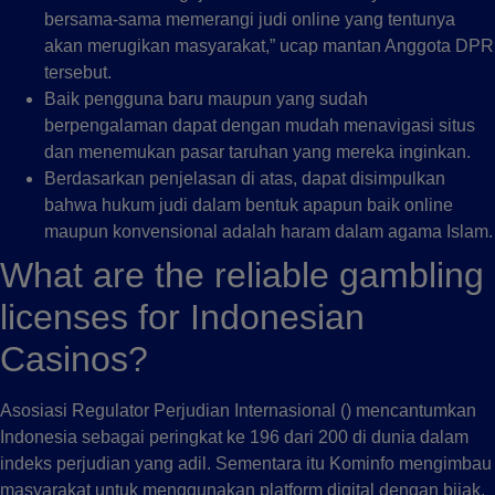
bersama-sama memerangi judi online yang tentunya
akan merugikan masyarakat,” ucap mantan Anggota DPR
tersebut.
Baik pengguna baru maupun yang sudah
berpengalaman dapat dengan mudah menavigasi situs
dan menemukan pasar taruhan yang mereka inginkan.
Berdasarkan penjelasan di atas, dapat disimpulkan
bahwa hukum judi dalam bentuk apapun baik online
maupun konvensional adalah haram dalam agama Islam.
What are the reliable gambling
licenses for Indonesian
Casinos?
Asosiasi Regulator Perjudian Internasional () mencantumkan
Indonesia sebagai peringkat ke 196 dari 200 di dunia dalam
indeks perjudian yang adil. Sementara itu Kominfo mengimbau
masyarakat untuk menggunakan platform digital dengan bijak,