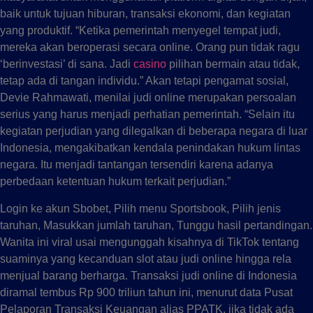
baik untuk tujuan hiburan, transaksi ekonomi, dan kegiatan
yang produktif. “Ketika pemerintah menyegel tempat judi,
mereka akan beroperasi secara online. Orang pun tidak ragu
‘berinvestasi’ di sana. Jadi
casino
pilihan bermain atau tidak,
tetap ada di tangan individu.” Akan tetapi pengamat sosial,
Devie Rahmawati, menilai judi online merupakan persoalan
serius yang harus menjadi perhatian pemerintah. “Selain itu
kegiatan perjudian yang dilegalkan di beberapa negara di luar
Indonesia, mengakibatkan kendala penindakan hukum lintas
negara. Itu menjadi tantangan tersendiri karena adanya
perbedaan ketentuan hukum terkait perjudian.”
Login ke akun Sbobet, Pilih menu Sportsbook, Pilih jenis
taruhan, Masukkan jumlah taruhan, Tunggu hasil pertandingan.
Wanita ini viral usai mengunggah kisahnya di TikTok tentang
suaminya yang kecanduan slot atau judi online hingga rela
menjual barang berharga. Transaksi judi online di Indonesia
diramal tembus Rp 900 triliun tahun ini, menurut data Pusat
Pelaporan Transaksi Keuangan alias PPATK, jika tidak ada