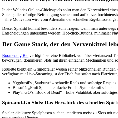
In der Welt des Online-Glücksspiels spürt man den Nervenkitzel eine
Spieler, die sofortige Befriedigung suchen und auf kurze, hochintens
– ihre Motivation wird vom Adrenalin der schnellen Ergebnisse anget
Dieser Spielstil kommt besonders zum Tragen, wenn man unterwegs ist 
Entscheidungen unterstützt werden: Hot‑click‑Buttons, minimaler Na
Der Game Stack, der den Nervenkitzel leb
Boomerang Bet
verfügt über eine Bibliothek von über viertausend T
bevorzugen, dominieren Slots mit ihren einfachen Mechaniken und so
Roulette bleibt ein Grundpfeiler wegen seiner blitzschnellen Runden
verfügbar; mit Live-Streaming ist der Tisch fast sofort nach Platzierun
Yggdrasil’s „Starburst“ – schnelle Reels und sofortige Respins.
Betsoft’s „Fruit Spin“ – einfache Frucht-Symbole mit schnelle
Play’n GO’s „Book of Dead“ – hohe Volatilität, aber sofortige
Spin‑and‑Go Slots: Das Herzstück des schnellen Spiel
Spieler, die kurze Spielphasen suchen, tendieren meist zu Slots mit 
unterbrechen könnten.