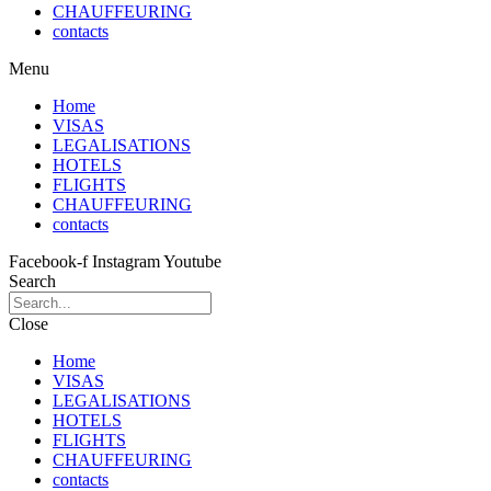
CHAUFFEURING
contacts
Menu
Home
VISAS
LEGALISATIONS
HOTELS
FLIGHTS
CHAUFFEURING
contacts
Facebook-f
Instagram
Youtube
Search
Close
Home
VISAS
LEGALISATIONS
HOTELS
FLIGHTS
CHAUFFEURING
contacts