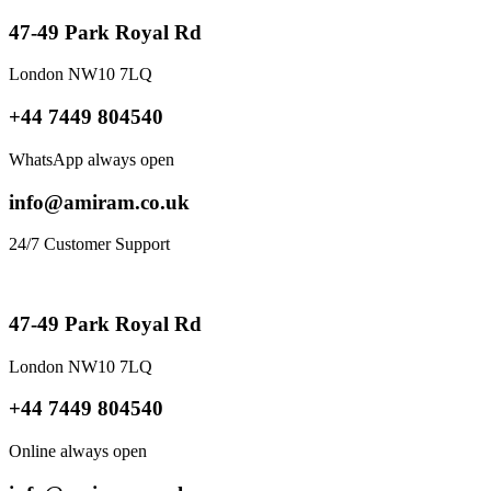
47-49 Park Royal Rd
London NW10 7LQ
+44 7449 804540
WhatsApp always open
info@amiram.co.uk
24/7 Customer Support
47-49 Park Royal Rd
London NW10 7LQ
+44 7449 804540
Online always open