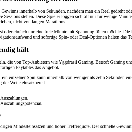
s Gewinns innerhalb von Sekunden, nachdem man ein Reel gedreht oder 
ive Sessions stehen. Diese Spieler loggen sich oft nur für wenige Minu
rieben, nicht von langen Marathons.
oder einfach nur eine freie Minute mit Spannung füllen möchte. Die Be
vigationsaufwand und sofortige Spin- oder Deal-Optionen halten das 
endig hält
iteln, die von Top‑Anbietern wie Yggdrasil Gaming, Betsoft Gaming un
fortigen Paytables das Angebot.
 – ein einzelner Spin kann innerhalb von weniger als zehn Sekunden ein
g der Wette einsatzbereit.
n Auszahlungen.
s Auszahlungspotenzial.
s
niedrigen Mindesteinsätzen und hoher Trefferquote. Der schnelle Gewinn