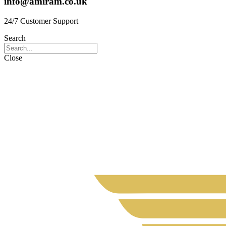
info@amiram.co.uk
24/7 Customer Support
Search
Close