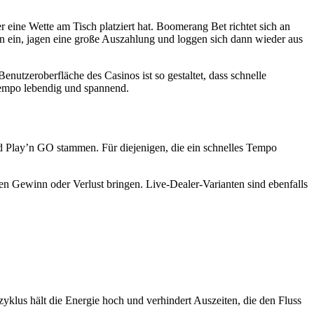
eine Wette am Tisch platziert hat. Boomerang Bet richtet sich an
ten ein, jagen eine große Auszahlung und loggen sich dann wieder aus
nutzeroberfläche des Casinos ist so gestaltet, dass schnelle
Tempo lebendig und spannend.
d Play’n GO stammen. Für diejenigen, die ein schnelles Tempo
en Gewinn oder Verlust bringen. Live-Dealer-Varianten sind ebenfalls
zyklus hält die Energie hoch und verhindert Auszeiten, die den Fluss