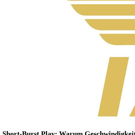
Short‑Burst Play: Warum Geschwindigkeit