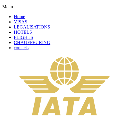
Menu
Home
VISAS
LEGALISATIONS
HOTELS
FLIGHTS
CHAUFFEURING
contacts