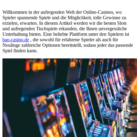
Willkommen in der aufregenden Welt der Online-Casinos, wo
Spieler spannende Spiele und die Möglichkeit, tolle Gewinne zu
erzielen, erwarten. In diesem Artikel werden wir die besten Slots
und aufregenden Tischspiele erkunden, die Ihnen unvergessliche
Unterhaltung bieten. Eine beliebte Plattform unter den Spielern ist
bao-casino.de
, die sowohl für erfahrene Spieler als auch für
Neulinge zahlreiche Optionen bereitstellt, sodass jeder das passende
Spiel finden kann.