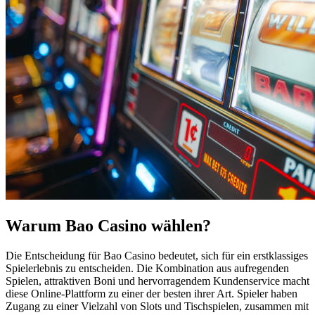
Warum Bao Casino wählen?
Die Entscheidung für Bao Casino bedeutet, sich für ein erstklassiges
Spielerlebnis zu entscheiden. Die Kombination aus aufregenden
Spielen, attraktiven Boni und hervorragendem Kundenservice macht
diese Online-Plattform zu einer der besten ihrer Art. Spieler haben
Zugang zu einer Vielzahl von Slots und Tischspielen, zusammen mit