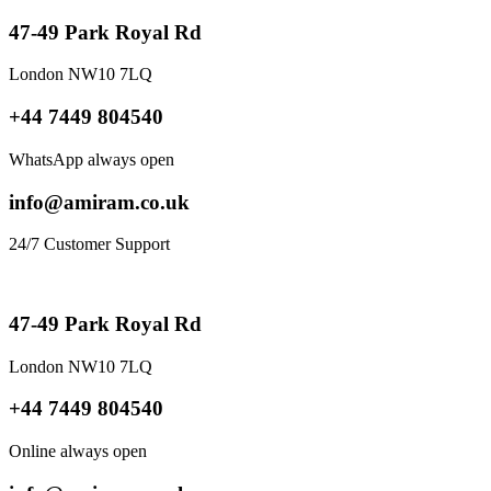
47-49 Park Royal Rd
London NW10 7LQ
+44 7449 804540
WhatsApp always open
info@amiram.co.uk
24/7 Customer Support
47-49 Park Royal Rd
London NW10 7LQ
+44 7449 804540
Online always open