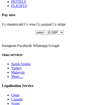
HOTELS
FLIGHTS
Pay now
Cc-mastercard
Cc-visa
Cc-paypal
Cc-stripe
Instagram
Facebook
Whatsapp
Google
visas services
Saudi Arabia
Turkey
Malaysia
More....
Legalisation Service
Qatar
Canada
Spain