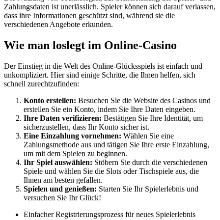
Zahlungsdaten ist unerlässlich. Spieler können sich darauf verlassen,
dass ihre Informationen geschützt sind, während sie die
verschiedenen Angebote erkunden.
Wie man loslegt im Online-Casino
Der Einstieg in die Welt des Online-Glücksspiels ist einfach und
unkompliziert. Hier sind einige Schritte, die Ihnen helfen, sich
schnell zurechtzufinden:
Konto erstellen:
Besuchen Sie die Website des Casinos und
erstellen Sie ein Konto, indem Sie Ihre Daten eingeben.
Ihre Daten verifizieren:
Bestätigen Sie Ihre Identität, um
sicherzustellen, dass Ihr Konto sicher ist.
Eine Einzahlung vornehmen:
Wählen Sie eine
Zahlungsmethode aus und tätigen Sie Ihre erste Einzahlung,
um mit dem Spielen zu beginnen.
Ihr Spiel auswählen:
Stöbern Sie durch die verschiedenen
Spiele und wählen Sie die Slots oder Tischspiele aus, die
Ihnen am besten gefallen.
Spielen und genießen:
Starten Sie Ihr Spielerlebnis und
versuchen Sie Ihr Glück!
Einfacher Registrierungsprozess für neues Spielerlebnis