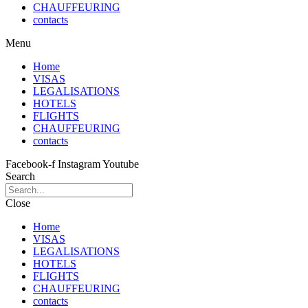
CHAUFFEURING
contacts
Menu
Home
VISAS
LEGALISATIONS
HOTELS
FLIGHTS
CHAUFFEURING
contacts
Facebook-f
Instagram
Youtube
Search
Close
Home
VISAS
LEGALISATIONS
HOTELS
FLIGHTS
CHAUFFEURING
contacts