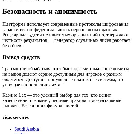
Безопасность и анонимность
Платформа использует современные протоколы шифрования,
гарантируя конфиденциальность персональных данных.
Регулярные аудиты независимых организаций подтверждают
честность результатов — генератор случайных чисел работает
без сбоев.
Вывод средств
Транзакции обрабатываются быстро, а минимальные лимиты
на вывод делают сервис доступным для игроков с разным
бюджетом. Доступны популярные платежные системы, что
упрощает пополнение счета.
Казино Lex — это удачный выбор для тех, кто ценит
качественный гейминг, честные правила и моментальные
выплаты без лишних формальностей.
visas services
Saudi Arabia