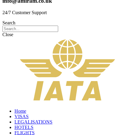
info@amiram.co.uk
24/7 Customer Support
Search
Close
Home
VISAS
LEGALISATIONS
HOTELS
FLIGHTS