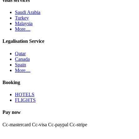
visas services
Saudi Arabia
Turkey
Malaysia
More....
Legalisation Service
Qatar
Canada
Spain
More....
Booking
HOTELS
FLIGHTS
Pay now
Cc-mastercard
Cc-visa
Cc-paypal
Cc-stripe