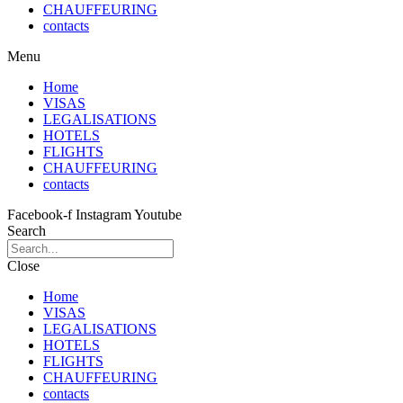
CHAUFFEURING
contacts
Menu
Home
VISAS
LEGALISATIONS
HOTELS
FLIGHTS
CHAUFFEURING
contacts
Facebook-f
Instagram
Youtube
Search
Close
Home
VISAS
LEGALISATIONS
HOTELS
FLIGHTS
CHAUFFEURING
contacts