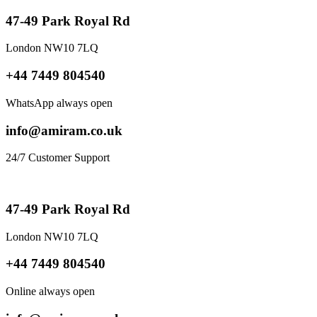
47-49 Park Royal Rd
London NW10 7LQ
+44 7449 804540
WhatsApp always open
info@amiram.co.uk
24/7 Customer Support
47-49 Park Royal Rd
London NW10 7LQ
+44 7449 804540
Online always open