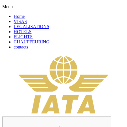
Menu
Home
VISAS
LEGALISATIONS
HOTELS
FLIGHTS
CHAUFFEURING
contacts