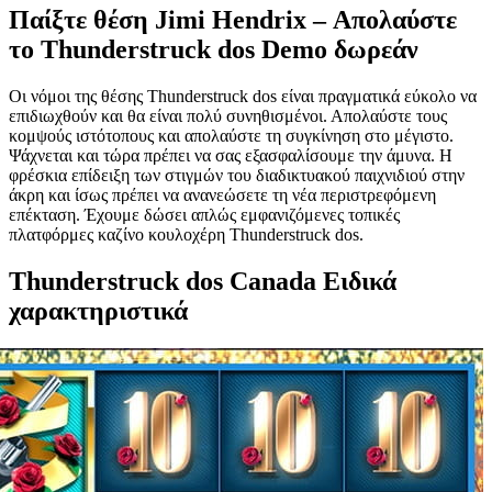
Παίξτε θέση Jimi Hendrix – Απολαύστε
το Thunderstruck dos Demo δωρεάν
Οι νόμοι της θέσης Thunderstruck dos είναι πραγματικά εύκολο να
επιδιωχθούν και θα είναι πολύ συνηθισμένοι. Απολαύστε τους
κομψούς ιστότοπους και απολαύστε τη συγκίνηση στο μέγιστο.
Ψάχνεται και τώρα πρέπει να σας εξασφαλίσουμε την άμυνα. Η
φρέσκια επίδειξη των στιγμών του διαδικτυακού παιχνιδιού στην
άκρη και ίσως πρέπει να ανανεώσετε τη νέα περιστρεφόμενη
επέκταση. Έχουμε δώσει απλώς εμφανιζόμενες τοπικές
πλατφόρμες καζίνο κουλοχέρη Thunderstruck dos.
Thunderstruck dos Canada Ειδικά
χαρακτηριστικά