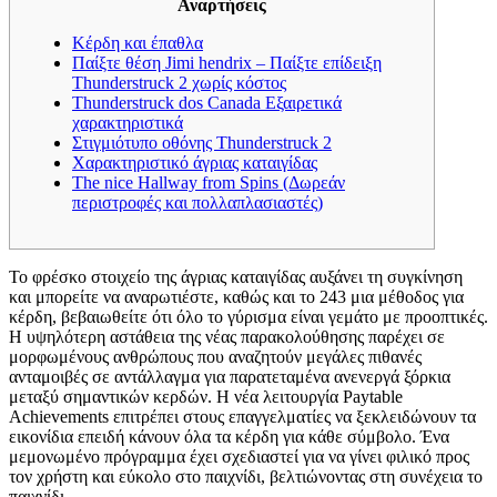
Αναρτήσεις
Κέρδη και έπαθλα
Παίξτε θέση Jimi hendrix – Παίξτε επίδειξη
Thunderstruck 2 χωρίς κόστος
Thunderstruck dos Canada Εξαιρετικά
χαρακτηριστικά
Στιγμιότυπο οθόνης Thunderstruck 2
Χαρακτηριστικό άγριας καταιγίδας
The nice Hallway from Spins (Δωρεάν
περιστροφές και πολλαπλασιαστές)
Το φρέσκο ​​στοιχείο της άγριας καταιγίδας αυξάνει τη συγκίνηση
και μπορείτε να αναρωτιέστε, καθώς και το 243 μια μέθοδος για
κέρδη, βεβαιωθείτε ότι όλο το γύρισμα είναι γεμάτο με προοπτικές.
Η υψηλότερη αστάθεια της νέας παρακολούθησης παρέχει σε
μορφωμένους ανθρώπους που αναζητούν μεγάλες πιθανές
ανταμοιβές σε αντάλλαγμα για παρατεταμένα ανενεργά ξόρκια
μεταξύ σημαντικών κερδών.
Η νέα λειτουργία Paytable
Achievements επιτρέπει στους επαγγελματίες να ξεκλειδώνουν τα
εικονίδια επειδή κάνουν όλα τα κέρδη για κάθε σύμβολο. Ένα
μεμονωμένο πρόγραμμα έχει σχεδιαστεί για να γίνει φιλικό προς
τον χρήστη και εύκολο στο παιχνίδι, βελτιώνοντας στη συνέχεια το
παιχνίδι.