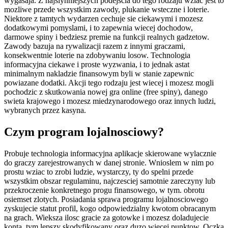
wygasaja. Z najslynniejszych podejscia do tego rodzaju wziac jest to
mozliwe przede wszystkim zawody, plukanie wsteczne i loterie.
Niektore z tamtych wydarzen cechuje sie ciekawymi i mozesz
dodatkowymi pomyslami, i to zapewnia wiecej dochodow,
darmowe spiny i bedziesz premie na funkcji realnych gadzetow.
Zawody bazuja na rywalizacji razem z innymi graczami,
konsekwentnie loterie na zdobywaniu losow. Technologia
informacyjna ciekawe i proste wyzwania, i to jednak astat
minimalnym nakladzie finansowym byli w stanie zapewnic
powiazane dodatki. Akcji tego rodzaju jest wiecej i mozesz mogli
pochodzic z skutkowania nowej gra online (free spiny), danego
swieta krajowego i mozesz miedzynarodowego oraz innych ludzi,
wybranych przez kasyna.
Czym program lojalnosciowy?
Probuje technologia informacyjna aplikacje skierowane wylacznie
do graczy zarejestrowanych w danej stronie. Wnioslem w nim po
prostu wziac to zrobi ludzie, wystarczy, ty do spelni przede
wszystkim obszar regulaminu, najczesciej samotnie zareczyny lub
przekroczenie konkretnego progu finansowego, w tym. obrotu
osiemset zlotych. Posiadania sprawa programu lojalnosciowego
zyskujecie statut profil, kogo odpowiedzialny kwotom obracanym
na grach. Wieksza ilosc gracie za gotowke i mozesz doladujecie
konta, tym lepszy skodyfikowany oraz duzo wiecej punktow. Oczka