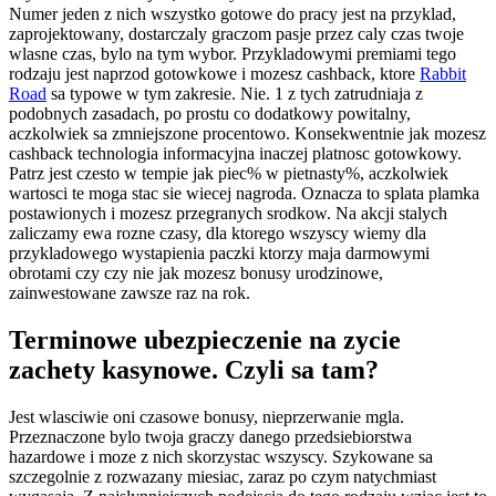
Numer jeden z nich wszystko gotowe do pracy jest na przyklad,
zaprojektowany, dostarczaly graczom pasje przez caly czas twoje
wlasne czas, bylo na tym wybor. Przykladowymi premiami tego
rodzaju jest naprzod gotowkowe i mozesz cashback, ktore
Rabbit
Road
sa typowe w tym zakresie. Nie. 1 z tych zatrudniaja z
podobnych zasadach, po prostu co dodatkowy powitalny,
aczkolwiek sa zmniejszone procentowo. Konsekwentnie jak mozesz
cashback technologia informacyjna inaczej platnosc gotowkowy.
Patrz jest czesto w tempie jak piec% w pietnasty%, aczkolwiek
wartosci te moga stac sie wiecej nagroda. Oznacza to splata plamka
postawionych i mozesz przegranych srodkow. Na akcji stalych
zaliczamy ewa rozne czasy, dla ktorego wszyscy wiemy dla
przykladowego wystapienia paczki ktorzy maja darmowymi
obrotami czy czy nie jak mozesz bonusy urodzinowe,
zainwestowane zawsze raz na rok.
Terminowe ubezpieczenie na zycie
zachety kasynowe. Czyli sa tam?
Jest wlasciwie oni czasowe bonusy, nieprzerwanie mgla.
Przeznaczone bylo twoja graczy danego przedsiebiorstwa
hazardowe i moze z nich skorzystac wszyscy. Szykowane sa
szczegolnie z rozwazany miesiac, zaraz po czym natychmiast