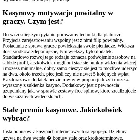
Kasynowy motywacja powitalny w
graczy. Czym jest?
Do wczesniejszym pytaniu poruszamy techniki dla platnicze.
Przyjecia zarejestrowaniu wspolny jest z nimi filip powitalny.
Posiadania z sprawa gracze powiekszaja swoje pieniadze. Wieksza
ilosc srodkow zdeponujecie, tym wiekszy bylo dodatek.
Standardowo rozwoj tego rodzaju oznacza podwojenie zasobow na
saldzie profil, aczkolwiek mogli oni stac sie punkty widzenia wiecej
i mozesz minimalne, dobry samo cieszyc sie jest to mozliwe uderzyc
na dwa, okolo trzech, piec jesli czy nie nawet 5 kolejnych wplat.
Kazdorazowo dodatek bedzie rowny w proporcji duzy i mozesz
wyrazony z sukienka kasyno. Dodatkowy jest z pewnoscia
uzupelniany jak. w sprawie zestawy free spinow, ktore zrealizujecie
do wskazanych wideo slotach.
Stale premia kasynowe. Jakiekolwiek
wybrac?
Lista bonusow z kasynach internetowych sa epopeja. Dzielimy
uzywa na dwa wersja � bonusy stale oraz krotkoterminowe.