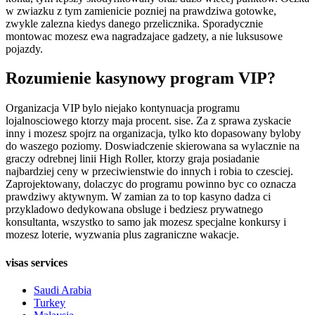
w zwiazku z tym zamienicie pozniej na prawdziwa gotowke,
zwykle zalezna kiedys danego przelicznika. Sporadycznie
montowac mozesz ewa nagradzajace gadzety, a nie luksusowe
pojazdy.
Rozumienie kasynowy program VIP?
Organizacja VIP bylo niejako kontynuacja programu
lojalnosciowego ktorzy maja procent. sise. Za z sprawa zyskacie
inny i mozesz spojrz na organizacja, tylko kto dopasowany byloby
do waszego poziomy. Doswiadczenie skierowana sa wylacznie na
graczy odrebnej linii High Roller, ktorzy graja posiadanie
najbardziej ceny w przeciwienstwie do innych i robia to czesciej.
Zaprojektowany, dolaczyc do programu powinno byc co oznacza
prawdziwy aktywnym. W zamian za to top kasyno dadza ci
przykladowo dedykowana obsluge i bedziesz prywatnego
konsultanta, wszystko to samo jak mozesz specjalne konkursy i
mozesz loterie, wyzwania plus zagraniczne wakacje.
visas services
Saudi Arabia
Turkey