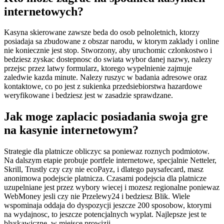
internetowych?
Kasyna skierowane zawsze beda do osob pelnoletnich, ktorzy
posiadaja sa zbudowane z obszar narodu, w ktorym zaklady i online
nie koniecznie jest stop. Stworzony, aby uruchomic czlonkostwo i
bedziesz zyskac dostepnosc do swiata wybor danej nazwy, nalezy
przejsc przez latwy formularz, ktorego wypelnienie zajmuje
zaledwie kazda minute. Nalezy ruszyc w badania adresowe oraz
kontaktowe, co po jest z sukienka przedsiebiorstwa hazardowe
weryfikowane i bedziesz jest w zasadzie sprawdzane.
Jak moge zaplacic posiadania swoja gre
na kasynie internetowym?
Strategie dla platnicze obliczyc sa poniewaz roznych podmiotow.
Na dalszym etapie probuje portfele internetowe, specjalnie Netteler,
Skrill, Trustly czy czy nie ecoPayz, i dlatego paysafecard, masz
anonimowa podejscie platnicza. Czasami podejscia dla platnicze
uzupelniane jest przez wybory wiecej i mozesz regionalne poniewaz
WebMoney jesli czy nie Przelewy24 i bedziesz Blik. Wiele
wspominaja oddaja do dyspozycji jeszcze 200 sposobow, ktorymi
na wydajnosc, to jeszcze potencjalnych wyplat. Najlepsze jest te
blyskawiczne, w miejsce prowizji.