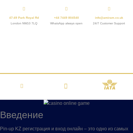
47-49 Park Royal Rd
+44 7449 804540
info@amiram.co.uk
London NW10 7LQ
WhatsApp always open
24/7 Customer Support
Введение
Pin-up KZ регистрация и вход онлайн – это одно из самых