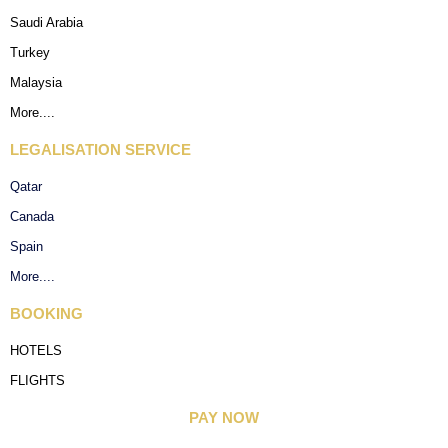
Saudi Arabia
Turkey
Malaysia
More....
LEGALISATION SERVICE
Qatar
Canada
Spain
More....
BOOKING
HOTELS
FLIGHTS
PAY NOW