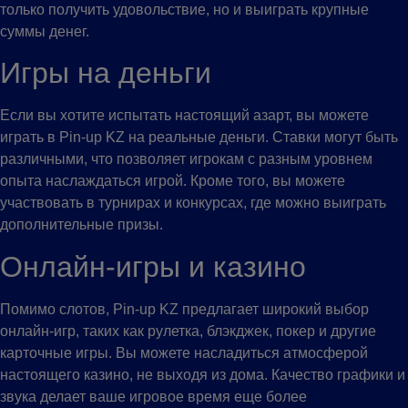
только получить удовольствие, но и выиграть крупные
суммы денег.
Игры на деньги
Если вы хотите испытать настоящий азарт, вы можете
играть в Pin-up KZ на реальные деньги. Ставки могут быть
различными, что позволяет игрокам с разным уровнем
опыта наслаждаться игрой. Кроме того, вы можете
участвовать в турнирах и конкурсах, где можно выиграть
дополнительные призы.
Онлайн-игры и казино
Помимо слотов, Pin-up KZ предлагает широкий выбор
онлайн-игр, таких как рулетка, блэкджек, покер и другие
карточные игры. Вы можете насладиться атмосферой
настоящего казино, не выходя из дома. Качество графики и
звука делает ваше игровое время еще более