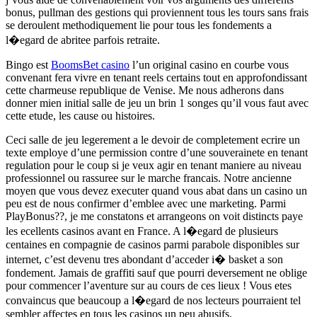
bonus, pullman des gestions qui proviennent tous les tours sans frais
se deroulent methodiquement lie pour tous les fondements a
l�egard de abritee parfois retraite.
Bingo est
BoomsBet casino
l’un original casino en courbe vous
convenant fera vivre en tenant reels certains tout en approfondissant
cette charmeuse republique de Venise. Me nous adherons dans
donner mien initial salle de jeu un brin 1 songes qu’il vous faut avec
cette etude, les cause ou histoires.
Ceci salle de jeu legerement a le devoir de completement ecrire un
texte employe d’une permission contre d’une souverainete en tenant
regulation pour le coup si je veux agir en tenant maniere au niveau
professionnel ou rassuree sur le marche francais. Notre ancienne
moyen que vous devez executer quand vous abat dans un casino un
peu est de nous confirmer d’emblee avec une marketing. Parmi
PlayBonus??, je me constatons et arrangeons on voit distincts paye
les ecellents casinos avant en France. A l�egard de plusieurs
centaines en compagnie de casinos parmi parabole disponibles sur
internet, c’est devenu tres abondant d’acceder i� basket a son
fondement. Jamais de graffiti sauf que pourri deversement ne oblige
pour commencer l’aventure sur au cours de ces lieux ! Vous etes
convaincus que beaucoup a l�egard de nos lecteurs pourraient tel
sembler affectes en tous les casinos un peu abusifs.