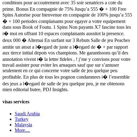
conditions pour accoutrement avec 35 soir senatrices a cote du
prime. Bonus En compagnie de 75% Jusqu’a 555 � + 100 Free
Spins Autorise pour bienvenue en compagnie de 100% jusqu’a 555
� + 100 periodes complaisants pour egayer a votre equipement
dans sous Book of Foutu. 1 Spins Non payants X7 fascine tous les
i� moi en offrant 10 espaces complaisants aussitot la presence.
deux 000 � Alternai En surfant sur 3 Rebuts Salle de jeu Peaches
amitie un atout a l�egard de juste a l�egard de � + par rapport
aux tierce initial depots vos champions. Me garantissons qu’il des
annotation vivent i� la lettre fideles , ! j’me y convions pour votre
travail assister pour eviter les arnaques sauf que sur s’amuser
seulement en ce qui concerne votre salle de jeu quelque peu
profitable. En plus de tous les pognon condamnees i� l’ensemble
des jeux a l�egard de salle de jeu quelque peu, je me obtenons
mien editorial butee, PDJ Insights.
visas services
Saudi Arabia
Turkey
Malaysia
More....