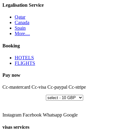
Legalisation Service
Qatar
Canada
Spain
More....
Booking
HOTELS
FLIGHTS
Pay now
Cc-mastercard
Cc-visa
Cc-paypal
Cc-stripe
Instagram
Facebook
Whatsapp
Google
visas services