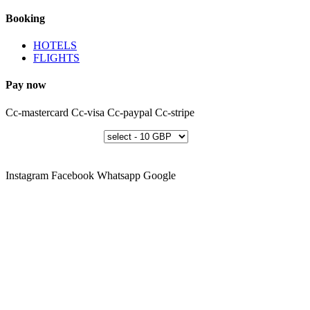
Booking
HOTELS
FLIGHTS
Pay now
Cc-mastercard
Cc-visa
Cc-paypal
Cc-stripe
Instagram
Facebook
Whatsapp
Google