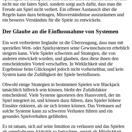
nicht nur ein faires Spiel, sondern sorgt auch dafür, dass man die
Freude am Spiel nicht verliert. Ein offener Austausch über die
Regeln kann dazu beitragen, Missverständnisse auszuräumen und
ein besseres Verständnis für die Spiele zu entwickeln.
Der Glaube an die Einflussnahme von Systemen
Ein weit verbreiteter Irrglaube ist die Überzeugung, dass man mit
speziellen Wett- oder Spielsystemen seine Gewinnchancen erheblich
steigern kann. Viele Spieler schwören auf Strategien, die von
anderen entwickelt wurden, und glauben, dass diese ihnen den
entscheidenden Vorteil verschaffen. In Wirklichkeit sind die
Ergebnisse beim Glücksspiel jedoch nicht vorhersehbar, und kein
System kann die Zufälligkeit der Spiele beeinflussen.
Obwohl einige Strategien in bestimmten Spielen wie Blackjack
tatsächlich hilfreich sein können, bleibt der Zufallsfaktor
entscheidend. Viele Systeme ignorieren den Hausvorteil, der im
Spiel integriert ist, und können dazu führen, dass Spieler höhere
Einsätze riskieren, als sie sich leisten können. Das Vertrauen auf
solche Systeme kann zu schweren Verlusten führen und ein
gesundes Spielverhalten gefährden.
Es ist ratsam, sich auf seine Intuition zu verlassen und das Spielen
als unterhaltsame Aktivität zu betrachten, anstatt als Möglichkeit,