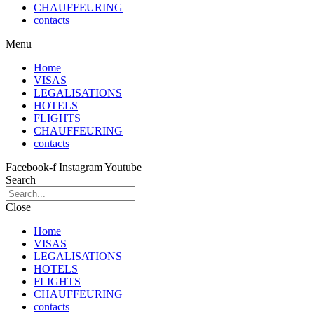
CHAUFFEURING
contacts
Menu
Home
VISAS
LEGALISATIONS
HOTELS
FLIGHTS
CHAUFFEURING
contacts
Facebook-f
Instagram
Youtube
Search
Close
Home
VISAS
LEGALISATIONS
HOTELS
FLIGHTS
CHAUFFEURING
contacts