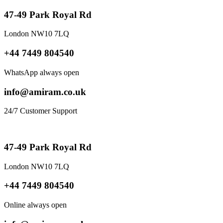
47-49 Park Royal Rd
London NW10 7LQ
+44 7449 804540
WhatsApp always open
info@amiram.co.uk
24/7 Customer Support
47-49 Park Royal Rd
London NW10 7LQ
+44 7449 804540
Online always open