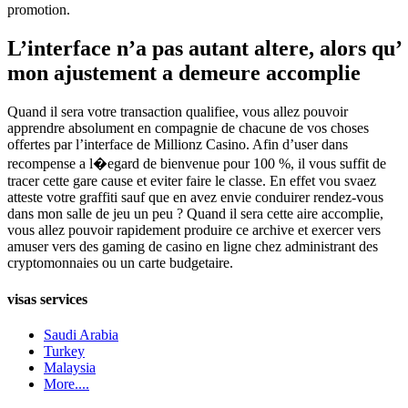
promotion.
L’interface n’a pas autant altere, alors qu’
mon ajustement a demeure accomplie
Quand il sera votre transaction qualifiee, vous allez pouvoir
apprendre absolument en compagnie de chacune de vos choses
offertes par l’interface de Millionz Casino. Afin d’user dans
recompense a l�egard de bienvenue pour 100 %, il vous suffit de
tracer cette gare cause et eviter faire le classe. En effet vou svaez
atteste votre graffiti sauf que en avez envie conduirer rendez-vous
dans mon salle de jeu un peu ? Quand il sera cette aire accomplie,
vous allez pouvoir rapidement produire ce archive et exercer vers
amuser vers des gaming de casino en ligne chez administrant des
cryptomonnaies ou un carte budgetaire.
visas services
Saudi Arabia
Turkey
Malaysia
More....