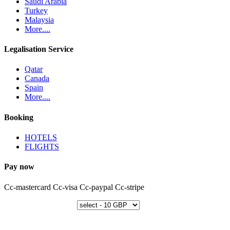
Saudi Arabia
Turkey
Malaysia
More....
Legalisation Service
Qatar
Canada
Spain
More....
Booking
HOTELS
FLIGHTS
Pay now
Cc-mastercard
Cc-visa
Cc-paypal
Cc-stripe