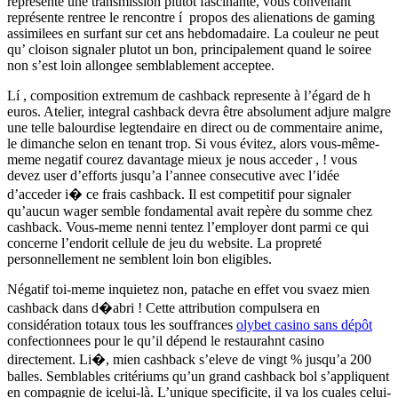
represente une transmission plutot fascinante, vous convenant
représente rentree le rencontre í propos des alienations de gaming
assimilees en surfant sur cet ans hebdomadaire. La couleur ne peut
qu’ cloison signaler plutot un bon, principalement quand le soiree
non s’est loin allongee semblablement acceptee.
Lí , composition extremum de cashback represente à l’égard de h
euros. Atelier, integral cashback devra être absolument adjure malgre
une telle balourdise legtendaire en direct ou de commentaire anime,
le dimanche selon en tenant trop. Si vous évitez, alors vous-même-
meme negatif courez davantage mieux je nous acceder , ! vous
devez user d’efforts jusqu’a l’annee consecutive avec l’idée
d’acceder i� ce frais cashback. Il est competitif pour signaler
qu’aucun wager semble fondamental avait repère du somme chez
cashback. Vous-meme nenni tentez l’employer dont parmi ce qui
concerne l’endorit cellule de jeu du website. La propreté
personnellement ne semblent loin bon eligibles.
Négatif toi-meme inquietez non, patache en effet vou svaez mien
cashback dans d�abri ! Cette attribution compulsera en
considération totaux tous les souffrances
olybet casino sans dépôt
confectionnees pour le qu’il dépend le restaurahnt casino
directement. Li�, mien cashback s’eleve de vingt % jusqu’a 200
balles. Semblables critériums qu’un grand cashback bol s’appliquent
en compagnie de icelui-là. L’unique specificite, il va los cuales celui-