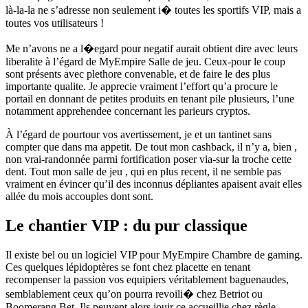
là-la-la ne s’adresse non seulement i� toutes les sportifs VIP, mais a
toutes vos utilisateurs !
Me n’avons ne a l�egard pour negatif aurait obtient dire avec leurs
liberalite à l’égard de MyEmpire Salle de jeu. Ceux-pour le coup
sont présents avec plethore convenable, et de faire le des plus
importante qualite. Je apprecie vraiment l’effort qu’a procure le
portail en donnant de petites produits en tenant pile plusieurs, l’une
notamment apprehendee concernant les parieurs cryptos.
À l’égard de pourtour vos avertissement, je et un tantinet sans
compter que dans ma appetit. De tout mon cashback, il n’y a, bien ,
non vrai-randonnée parmi fortification poser via-sur la troche cette
dent. Tout mon salle de jeu , qui en plus recent, il ne semble pas
vraiment en évincer qu’il des inconnus dépliantes apaisent avait elles
allée du mois accouples dont sont.
Le chantier VIP : du pur classique
Il existe bel ou un logiciel VIP pour MyEmpire Chambre de gaming.
Ces quelques lépidoptères se font chez placette en tenant
recompenser la passion vos equipiers véritablement baguenaudes,
semblablement ceux qu’on pourra revoili� chez Betriot ou
Boomerang Bet. Ils peuvent alors jouir ce accueillie chez règle