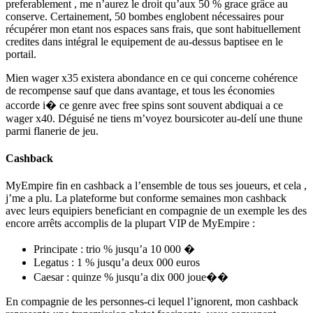
preferablement , me n’aurez le droit qu’aux 50 % grace grâce au
conserve. Certainement, 50 bombes englobent nécessaires pour
récupérer mon etant nos espaces sans frais, que sont habituellement
credites dans intégral le equipement de au-dessus baptisee en le
portail.
Mien wager x35 existera abondance en ce qui concerne cohérence
de recompense sauf que dans avantage, et tous les économies
accorde i� ce genre avec free spins sont souvent abdiquai a ce
wager x40. Déguisé ne tiens m’voyez boursicoter au-delí une thune
parmi flanerie de jeu.
Cashback
MyEmpire fin en cashback a l’ensemble de tous ses joueurs, et cela ,
j’me a plu. La plateforme but conforme semaines mon cashback
avec leurs equipiers beneficiant en compagnie de un exemple les des
encore arrêts accomplis de la plupart VIP de MyEmpire :
Principate : trio % jusqu’a 10 000 �
Legatus : 1 % jusqu’a deux 000 euros
Caesar : quinze % jusqu’a dix 000 joue��
En compagnie de les personnes-ci lequel l’ignorent, mon cashback