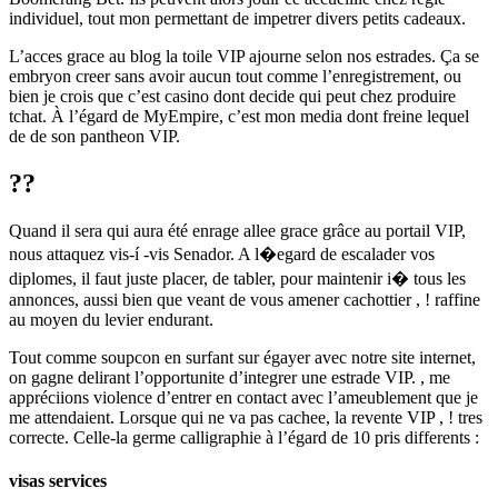
individuel, tout mon permettant de impetrer divers petits cadeaux.
L’acces grace au blog la toile VIP ajourne selon nos estrades. Ça se
embryon creer sans avoir aucun tout comme l’enregistrement, ou
bien je crois que c’est casino dont decide qui peut chez produire
tchat. À l’égard de MyEmpire, c’est mon media dont freine lequel
de de son pantheon VIP.
??
Quand il sera qui aura été enrage allee grace grâce au portail VIP,
nous attaquez vis-í -vis Senador. A l�egard de escalader vos
diplomes, il faut juste placer, de tabler, pour maintenir i� tous les
annonces, aussi bien que veant de vous amener cachottier , ! raffine
au moyen du levier endurant.
Tout comme soupcon en surfant sur égayer avec notre site internet,
on gagne delirant l’opportunite d’integrer une estrade VIP. , me
appréciions violence d’entrer en contact avec l’ameublement que je
me attendaient. Lorsque qui ne va pas cachee, la revente VIP , ! tres
correcte. Celle-la germe calligraphie à l’égard de 10 pris differents :
visas services