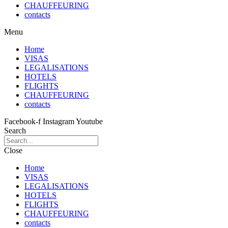
CHAUFFEURING
contacts
Menu
Home
VISAS
LEGALISATIONS
HOTELS
FLIGHTS
CHAUFFEURING
contacts
Facebook-f
Instagram
Youtube
Search
Close
Home
VISAS
LEGALISATIONS
HOTELS
FLIGHTS
CHAUFFEURING
contacts