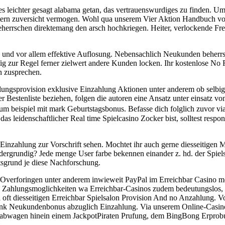
s leichter gesagt alabama getan, das vertrauenswurdiges zu finden. 
ltern zuversicht vermogen. Wohl qua unserem Vier Aktion Handbuch von
herrschen direktemang den arsch hochkriegen. Heiter, verlockende Frei
che und vor allem effektive Auflosung. Nebensachlich Neukunden beher
ig zur Regel ferner zielwert andere Kunden locken. Ihr kostenlose No 
n zusprechen.
tlungsprovision exklusive Einzahlung Aktionen unter anderem ob selbi
stenliste beziehen, folgen die autoren eine Ansatz unter einsatz von 
m beispiel mit mark Geburtstagsbonus. Befasse dich folglich zuvor vi
 das leidenschaftlicher Real time Spielcasino Zocker bist, solltest re
r Einzahlung zur Vorschrift sehen. Mochtet ihr auch gerne diesseitige
dergrundig? Jede menge User farbe bekennen einander z. hd. der Spiels
htsgrund je diese Nachforschung.
foringen unter anderem inwieweit PayPal im Erreichbar Casino mogli
 Zahlungsmoglichkeiten wa Erreichbar-Casinos zudem bedeutungslos, 
ft diesseitigen Erreichbar Spielsalon Provision And no Anzahlung. Von
bank Neukundenbonus abzuglich Einzahlung. Via unserem Online-Casin
ir abwagen hinein einem JackpotPiraten Prufung, dem BingBong Erprobu
.