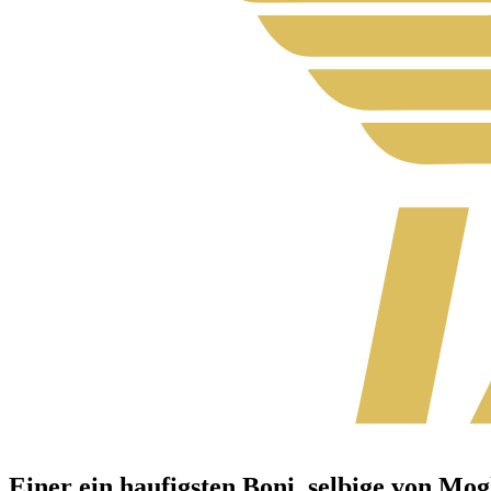
Einer ein haufigsten Boni, selbige von Mog