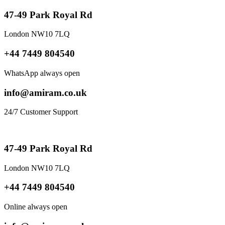
47-49 Park Royal Rd
London NW10 7LQ
+44 7449 804540
WhatsApp always open
info@amiram.co.uk
24/7 Customer Support
47-49 Park Royal Rd
London NW10 7LQ
+44 7449 804540
Online always open