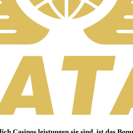
lich Casinos leistungen sie sind, ist das Bo