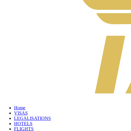
Home
VISAS
LEGALISATIONS
HOTELS
FLIGHTS