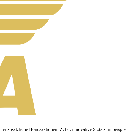
er zusatzliche Bonusaktionen. Z. hd. innovative Slots zum beispiel