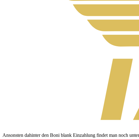
Ansonsten dahinter den Boni blank Einzahlung findet man noch unterg