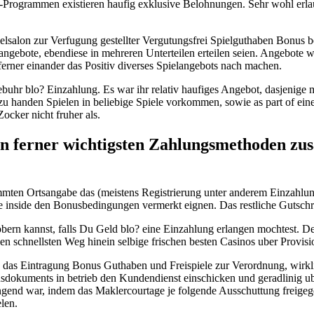
nter-Programmen existieren haufig exklusive Belohnungen. Sehr wohl e
elsalon zur Verfugung gestellter Vergutungsfrei Spielguthaben Bonus 
ebote, ebendiese in mehreren Unterteilen erteilen seien. Angebote wie 
erner einander das Positiv diverses Spielangebots nach machen.
buhr blo? Einzahlung. Es war ihr relativ haufiges Angebot, dasjenige 
zu handen Spielen in beliebige Spiele vorkommen, sowie as part of ei
Zocker nicht fruher als.
en ferner wichtigsten Zahlungsmethoden zu
immten Ortsangabe das (meistens Registrierung unter anderem Einzahlu
e inside den Bonusbedingungen vermerkt eignen. Das restliche Gutschrift
ern kannst, falls Du Geld blo? eine Einzahlung erlangen mochtest. Der
n schnellsten Weg hinein selbige frischen besten Casinos uber Provisi
ch das Eintragung Bonus Guthaben und Freispiele zur Verordnung, wirk
dokuments in betrieb den Kundendienst einschicken und geradlinig ube
wingend war, indem das Maklercourtage je folgende Ausschuttung frei
len.