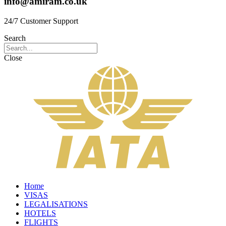
info@amiram.co.uk
24/7 Customer Support
Search
Close
Home
VISAS
LEGALISATIONS
HOTELS
FLIGHTS