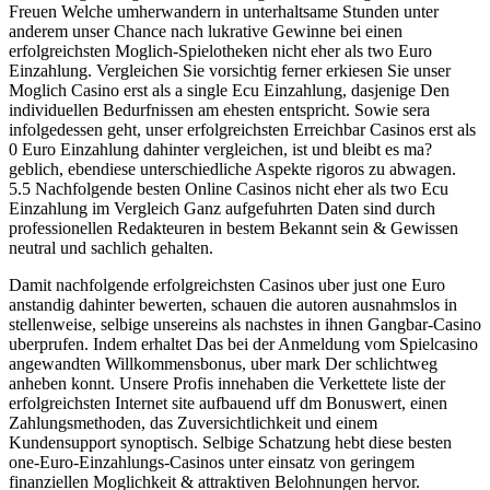
Freuen Welche umherwandern in unterhaltsame Stunden unter
anderem unser Chance nach lukrative Gewinne bei einen
erfolgreichsten Moglich-Spielotheken nicht eher als two Euro
Einzahlung. Vergleichen Sie vorsichtig ferner erkiesen Sie unser
Moglich Casino erst als a single Ecu Einzahlung, dasjenige Den
individuellen Bedurfnissen am ehesten entspricht. Sowie sera
infolgedessen geht, unser erfolgreichsten Erreichbar Casinos erst als
0 Euro Einzahlung dahinter vergleichen, ist und bleibt es ma?
geblich, ebendiese unterschiedliche Aspekte rigoros zu abwagen.
5.5 Nachfolgende besten Online Casinos nicht eher als two Ecu
Einzahlung im Vergleich Ganz aufgefuhrten Daten sind durch
professionellen Redakteuren in bestem Bekannt sein & Gewissen
neutral und sachlich gehalten.
Damit nachfolgende erfolgreichsten Casinos uber just one Euro
anstandig dahinter bewerten, schauen die autoren ausnahmslos in
stellenweise, selbige unsereins als nachstes in ihnen Gangbar-Casino
uberprufen. Indem erhaltet Das bei der Anmeldung vom Spielcasino
angewandten Willkommensbonus, uber mark Der schlichtweg
anheben konnt. Unsere Profis innehaben die Verkettete liste der
erfolgreichsten Internet site aufbauend uff dm Bonuswert, einen
Zahlungsmethoden, das Zuversichtlichkeit und einem
Kundensupport synoptisch. Selbige Schatzung hebt diese besten
one-Euro-Einzahlungs-Casinos unter einsatz von geringem
finanziellen Moglichkeit & attraktiven Belohnungen hervor.