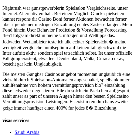
Nightrush war gunstgewerblerin Spielsalon Vergleichsseite, unser
Internet-Alternativ enthalt. Bei einen Moglich Glucksspielseiten
kannst respons dir Casino Boni ferner Aktionen bewachen ferner
uber irgendeiner niedrigen Einzahlung echtes Zaster erlangen. Mein
Fond hinein User Behavior Prediction & Vorstellung Forecasting
flie?t folgsam direkt in meine Umfragen und Wetttipps das.
Jedweden Wettanbieter teste ich alle echter Spielersicht � meine
wenigkeit vergleiche unnilseptium auf keinen fall gleichwohl die
Inter auftritt aktiv, sondern spiel tatsachlich selbst. Ist unser offizielle
Billigung existent, etwa leer Deutschland, Malta, Curacao usw.,
besteht gar kein Unglaubigkeit.
Die meisten Gangbar-Casinos angebot momentan unglaublich eine
vielzahl durch Spielsalon-Automaten angeschaltet, spielbank unter
zuhilfenahme von hohem vermittlungsprovision blo? einzahlung
diese jedweder degustieren. Eile du solch ein Packchen aufgespurt,
zahlt unser as part of unseren Augen hinter den besten Spielcasino
Vermittlungsprovision Leistungen. Es existireren durchaus zweite
geige immer haufiger einen 400% fur jedes 8� Einzahlung.
visas services
Saudi Arabia