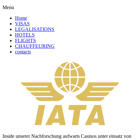
Menu
Home
VISAS
LEGALISATIONS
HOTELS
FLIGHTS
CHAUFFEURING
contacts
Inside unserer Nachforschung aufwarts Casinos unter einsatz von