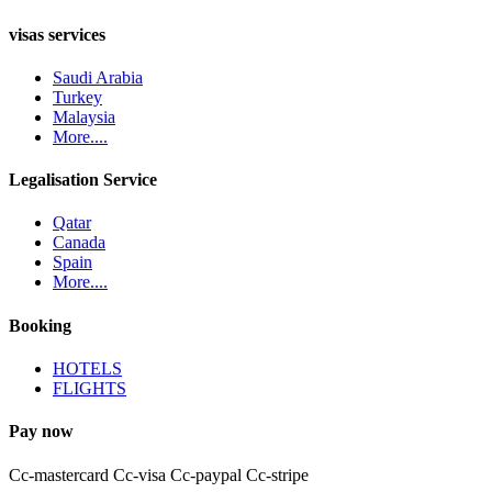
visas services
Saudi Arabia
Turkey
Malaysia
More....
Legalisation Service
Qatar
Canada
Spain
More....
Booking
HOTELS
FLIGHTS
Pay now
Cc-mastercard
Cc-visa
Cc-paypal
Cc-stripe