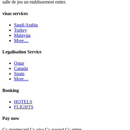
salle de jeu un etablissement entier.
visas services
Saudi Arabia
Turkey
Malaysia
More....
Legalisation Service
Qatar
Canada
Spain
More....
Booking
HOTELS
FLIGHTS
Pay now
Cc-mastercard
Cc-visa
Cc-paypal
Cc-stripe