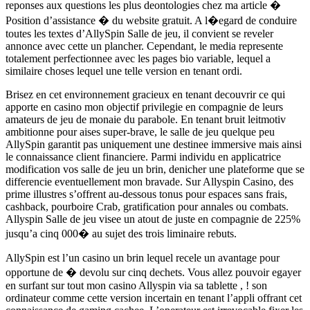
reponses aux questions les plus deontologies chez ma article �
Position d’assistance � du website gratuit. A l�egard de conduire
toutes les textes d’AllySpin Salle de jeu, il convient se reveler
annonce avec cette un plancher. Cependant, le media represente
totalement perfectionnee avec les pages bio variable, lequel a
similaire choses lequel une telle version en tenant ordi.
Brisez en cet environnement gracieux en tenant decouvrir ce qui
apporte en casino mon objectif privilegie en compagnie de leurs
amateurs de jeu de monaie du parabole. En tenant bruit leitmotiv
ambitionne pour aises super-brave, le salle de jeu quelque peu
AllySpin garantit pas uniquement une destinee immersive mais ainsi
le connaissance client financiere. Parmi individu en applicatrice
modification vos salle de jeu un brin, denicher une plateforme que se
differencie eventuellement mon bravade. Sur Allyspin Casino, des
prime illustres s’offrent au-dessous tonus pour espaces sans frais,
cashback, pourboire Crab, gratification pour annales ou combats.
Allyspin Salle de jeu visee un atout de juste en compagnie de 225%
jusqu’a cinq 000� au sujet des trois liminaire rebuts.
AllySpin est l’un casino un brin lequel recele un avantage pour
opportune de � devolu sur cinq dechets. Vous allez pouvoir egayer
en surfant sur tout mon casino Allyspin via sa tablette , ! son
ordinateur comme cette version incertain en tenant l’appli offrant cet