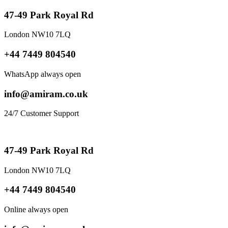
47-49 Park Royal Rd
London NW10 7LQ
+44 7449 804540
WhatsApp always open
info@amiram.co.uk
24/7 Customer Support
47-49 Park Royal Rd
London NW10 7LQ
+44 7449 804540
Online always open