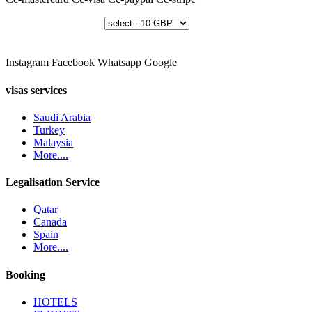
Instagram
Facebook
Whatsapp
Google
visas services
Saudi Arabia
Turkey
Malaysia
More....
Legalisation Service
Qatar
Canada
Spain
More....
Booking
HOTELS