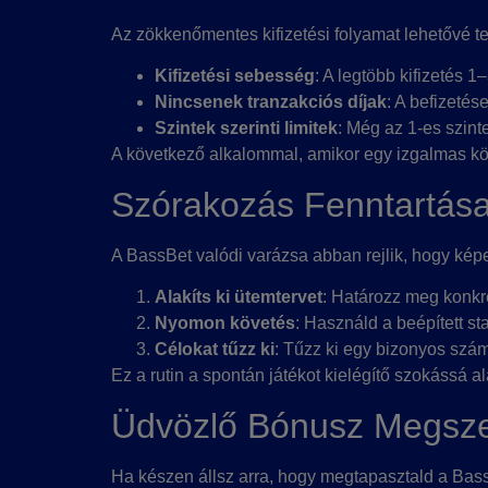
Az zökkenőmentes kifizetési folyamat lehetővé t
Kifizetési sebesség
: A legtöbb kifizetés
Nincsenek tranzakciós díjak
: A befizetés
Szintek szerinti limitek
: Még az 1-es szint
A következő alkalommal, amikor egy izgalmas kö
Szórakozás Fenntartása
A BassBet valódi varázsa abban rejlik, hogy képe
Alakíts ki ütemtervet
: Határozz meg konkré
Nyomon követés
: Használd a beépített st
Célokat tűzz ki
: Tűzz ki egy bizonyos szám
Ez a rutin a spontán játékot kielégítő szokássá 
Üdvözlő Bónusz Megsze
Ha készen állsz arra, hogy megtapasztald a Bass