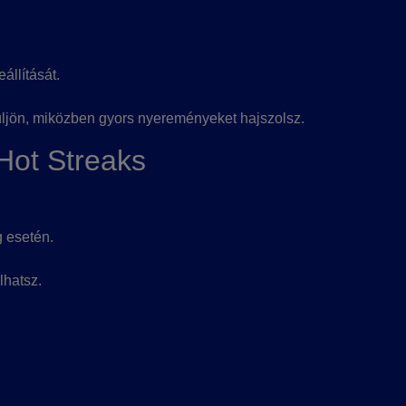
állítását.
rüljön, miközben gyors nyereményeket hajszolsz.
Hot Streaks
g esetén.
lhatsz.