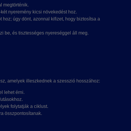
al megtörténik.
—két nyeremény kicsi növekedést hoz.
hoz; úgy dönt, azonnal kifizet, hogy biztosítsa a
ezi be, és tisztességes nyereséggel áll meg.
sz, amelyek illeszkednek a szesszió hosszához:
 lehet érni.
futásokhoz.
yek folytatják a ciklust.
kra összpontosítanak.