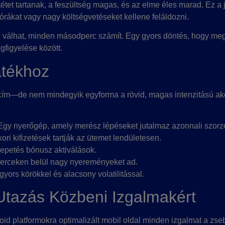
tétet tartanak, a feszültség magas, és az elme éles marad. Ez a
 órákat vagy nagy költségvetéseket kellene feláldozni.
é válhat, minden másodperc számít. Egy gyors döntés, hogy meg
figyelése között.
átékhoz
m—de nem mindegyik egyforma a rövid, magas intenzitású akció
Egy nyerőgép, amely merész lépéseket jutalmaz azonnali szorz
ri kifizetések tartják az ütemet lendületesen.
epetés bónusz aktiválások.
perceken belül nagy nyereményeket ad.
gyors körökkel és alacsony volatilitással.
 Utazás Közbeni Izgalmakért
oid platformokra optimalizált mobil oldal minden izgalmat a zse