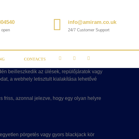
804540
info@amiram.co.uk
s open
24/7 Customer Support
NG
CONTACTS
n beilleszkedik az ülések, repülőjáratok vagy
t, a webhely letisztult kialakítása lehetővé
s friss, azonnal jelezve, hogy egy olyan helyre
egyetlen pörgetés vagy gyors blackjack kör