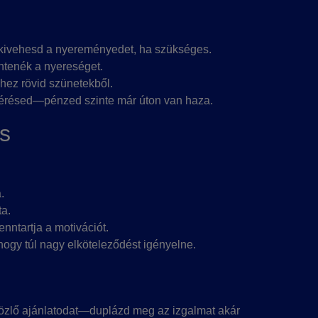
n kivehesd a nyereményedet, ha szükséges.
entenék a nyereséget.
khez rövid szünetekből.
 kérésed—pénzed szinte már úton van haza.
s
.
ta.
nntartja a motivációt.
hogy túl nagy elköteleződést igényelne.
vözlő ajánlatodat—duplázd meg az izgalmat akár