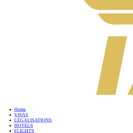
Home
VISAS
LEGALISATIONS
HOTELS
FLIGHTS