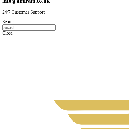
info@amiram.co.uk
24/7 Customer Support
Search
Close