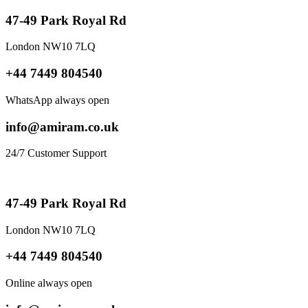
47-49 Park Royal Rd
London NW10 7LQ
+44 7449 804540
WhatsApp always open
info@amiram.co.uk
24/7 Customer Support
47-49 Park Royal Rd
London NW10 7LQ
+44 7449 804540
Online always open