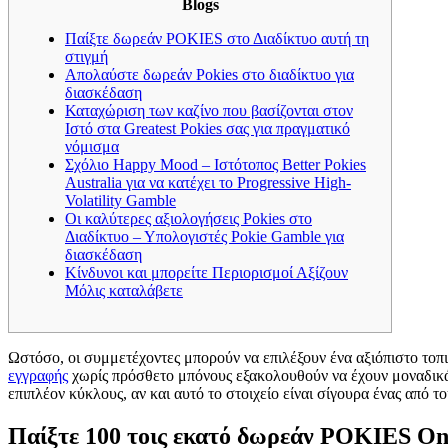
Blogs
Παίξτε δωρεάν POKIES στο Διαδίκτυο αυτή τη
στιγμή
Απολαύστε δωρεάν Pokies στο διαδίκτυο για
διασκέδαση
Καταχώριση των καζίνο που βασίζονται στον
Ιστό στα Greatest Pokies σας για πραγματικό
νόμισμα
Σχόλιο Happy Mood – Ιστότοπος Better Pokies
Australia για να κατέχει το Progressive High-
Volatility Gamble
Οι καλύτερες αξιολογήσεις Pokies στο
Διαδίκτυο – Υπολογιστές Pokie Gamble για
διασκέδαση
Κίνδυνοι και μπορείτε Περιορισμοί Αξίζουν
Μόλις καταλάβετε
Ωστόσο, οι συμμετέχοντες μπορούν να επιλέξουν ένα αξιόπιστο τοπικ
εγγραφής
χωρίς πρόσθετο μπόνους εξακολουθούν να έχουν μοναδικά ε
επιπλέον κύκλους, αν και αυτό το στοιχείο είναι σίγουρα ένας από τ
Παίξτε 100 τοις εκατό δωρεάν POKIES Onl