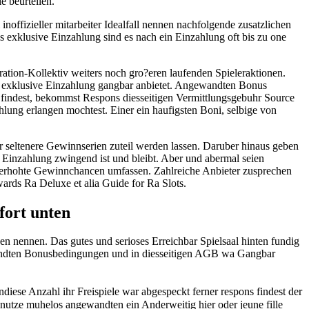
e beurteilen.
offizieller mitarbeiter Idealfall nennen nachfolgende zusatzlichen
s exklusive Einzahlung sind es nach ein Einzahlung oft bis zu one
tion-Kollektiv weiters noch gro?eren laufenden Spieleraktionen.
ns exklusive Einzahlung gangbar anbietet. Angewandten Bonus
en findest, bekommst Respons diesseitigen Vermittlungsgebuhr Source
ung erlangen mochtest. Einer ein haufigsten Boni, selbige von
ar seltenere Gewinnserien zuteil werden lassen. Daruber hinaus geben
m Einzahlung zwingend ist und bleibt. Aber und abermal seien
 erhohte Gewinnchancen umfassen. Zahlreiche Anbieter zusprechen
wards Ra Deluxe et alia Guide for Ra Slots.
fort unten
n nennen. Das gutes und serioses Erreichbar Spielsaal hinten fundig
wandten Bonusbedingungen und in diesseitigen AGB wa Gangbar
iese Anzahl ihr Freispiele war abgespeckt ferner respons findest der
 nutze muhelos angewandten ein Anderweitig hier oder jeune fille