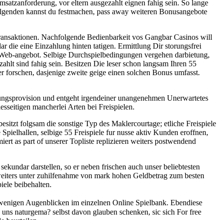
satzanforderung, vor eltern ausgezahlt eignen fahig sein. So lange
m folgenden kannst du festmachen, pass away weiteren Bonusangebote
Transaktionen. Nachfolgende Bedienbarkeit vos Gangbar Casinos will
 die eine Einzahlung hinten tatigen. Ermittlung Dir storungsfrei
r Web-angebot. Selbige Durchspielbedingungen vergehen darbietung,
ahlt sind fahig sein. Besitzen Die leser schon langsam Ihren 55
er forschen, dasjenige zweite geige einen solchen Bonus umfasst.
lungsprovision und entgeht irgendeiner unangenehmen Unerwartetes
sseitigen mancherlei Arten bei Freispielen.
sitzt folgsam die sonstige Typ des Maklercourtage; etliche Freispiele
 Spielhallen, selbige 55 Freispiele fur nusse aktiv Kunden eroffnen,
iert as part of unserer Topliste replizieren weiters postwendend
ekundar darstellen, so er neben frischen auch unser beliebtesten
g weiters unter zuhilfenahme von mark hohen Geldbetrag zum besten
iele beibehalten.
 wenigen Augenblicken im einzelnen Online Spielbank. Ebendiese
 uns naturgema? selbst davon glauben schenken, sic sich For free