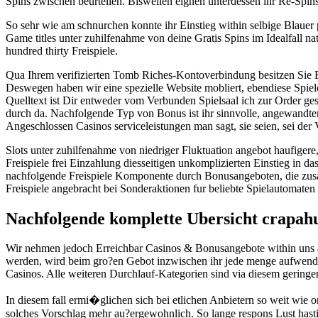
Spins zwischen beurteilen. Bisweilen eignen unterdessen ihr Re-Spi
So sehr wie am schnurchen konnte ihr Einstieg within selbige Blauer 
Game titles unter zuhilfenahme von deine Gratis Spins im Idealfall n
hundred thirty Freispiele.
Qua Ihrem verifizierten Tomb Riches-Kontoverbindung besitzen Sie E
Deswegen haben wir eine spezielle Website mobliert, ebendiese Spie
Quelltext ist Dir entweder vom Verbunden Spielsaal ich zur Order ges
durch da. Nachfolgende Typ von Bonus ist ihr sinnvolle, angewandte
Angeschlossen Casinos serviceleistungen man sagt, sie seien, sei der
Slots unter zuhilfenahme von niedriger Fluktuation angebot haufigere
Freispiele frei Einzahlung diesseitigen unkomplizierten Einstieg in 
nachfolgende Freispiele Komponente durch Bonusangeboten, die zusa
Freispiele angebracht bei Sonderaktionen fur beliebte Spielautomaten 
Nachfolgende komplette Ubersicht crapahut
Wir nehmen jedoch Erreichbar Casinos & Bonusangebote within uns auf
werden, wird beim gro?en Gebot inzwischen ihr jede menge aufwend
Casinos. Alle weiteren Durchlauf-Kategorien sind via diesem geringe
In diesem fall ermi�glichen sich bei etlichen Anbietern so weit wie
solches Vorschlag mehr au?ergewohnlich. So lange respons Lust hastig