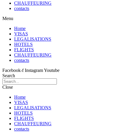
CHAUFFEURING
contacts
Menu
Home
VISAS
LEGALISATIONS
HOTELS
FLIGHTS
CHAUFFEURING
contacts
Facebook-f
Instagram
Youtube
Search
Close
Home
VISAS
LEGALISATIONS
HOTELS
FLIGHTS
CHAUFFEURING
contacts