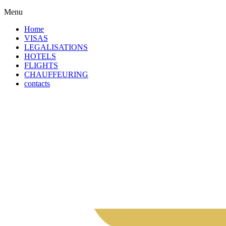
Menu
Home
VISAS
LEGALISATIONS
HOTELS
FLIGHTS
CHAUFFEURING
contacts