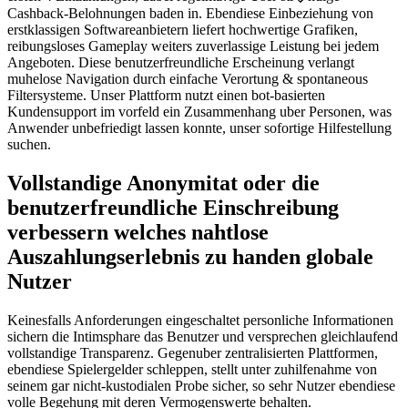
Cashback-Belohnungen baden in. Ebendiese Einbeziehung von
erstklassigen Softwareanbietern liefert hochwertige Grafiken,
reibungsloses Gameplay weiters zuverlassige Leistung bei jedem
Angeboten. Diese benutzerfreundliche Erscheinung verlangt
muhelose Navigation durch einfache Verortung & spontaneous
Filtersysteme. Unser Plattform nutzt einen bot-basierten
Kundensupport im vorfeld ein Zusammenhang uber Personen, was
Anwender unbefriedigt lassen konnte, unser sofortige Hilfestellung
suchen.
Vollstandige Anonymitat oder die
benutzerfreundliche Einschreibung
verbessern welches nahtlose
Auszahlungserlebnis zu handen globale
Nutzer
Keinesfalls Anforderungen eingeschaltet personliche Informationen
sichern die Intimsphare das Benutzer und versprechen gleichlaufend
vollstandige Transparenz. Gegenuber zentralisierten Plattformen,
ebendiese Spielergelder schleppen, stellt unter zuhilfenahme von
seinem gar nicht-kustodialen Probe sicher, so sehr Nutzer ebendiese
volle Begehung mit deren Vermogenswerte behalten.