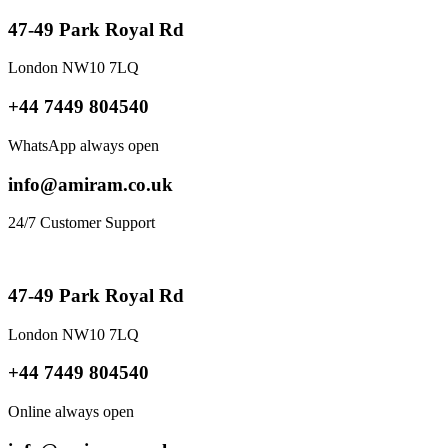
47-49 Park Royal Rd
London NW10 7LQ
+44 7449 804540
WhatsApp always open
info@amiram.co.uk
24/7 Customer Support
47-49 Park Royal Rd
London NW10 7LQ
+44 7449 804540
Online always open