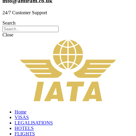
info@amiram.co.uk
24/7 Customer Support
Search
Close
Home
VISAS
LEGALISATIONS
HOTELS
FLIGHTS