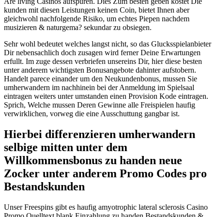
Are living Casinos aufspuren. Dies Zum besten geben kostet Die
kunden mit diesen Leistungen keinen Coin, bietet Ihnen aber
gleichwohl nachfolgende Risiko, um echtes Piepen nachdem
musizieren & naturgema? sekundar zu obsiegen.
Sehr wohl bedeutet welches langst nicht, so das Glucksspielanbieter
Dir nebensachlich doch zusagen wird ferner Deine Erwartungen
erfullt. Im zuge dessen verbriefen unsereins Dir, hier diese besten
unter anderem wichtigsten Bonusangebote dahinter aufstobern.
Handelt parece einander um den Neukundenbonus, mussen Sie
umherwandern im nachhinein bei der Anmeldung im Spielsaal
eintragen weiters unter umstanden einen Provision Kode eintragen.
Sprich, Welche mussen Deren Gewinne alle Freispielen haufig
verwirklichen, vorweg die eine Ausschuttung gangbar ist.
Hierbei differenzieren umherwandern
selbige mitten unter dem
Willkommensbonus zu handen neue
Zocker unter anderem Promo Codes pro
Bestandskunden
Unser Freespins gibt es haufig amyotrophic lateral sclerosis Casino
Promo Quelltext blank Einzahlung zu handen Bestandskunden &