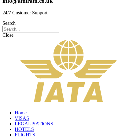
info@amiram.co.uk
24/7 Customer Support
Search
Close
Home
VISAS
LEGALISATIONS
HOTELS
FLIGHTS