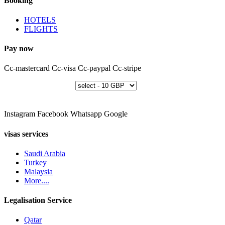
Booking
HOTELS
FLIGHTS
Pay now
Cc-mastercard
Cc-visa
Cc-paypal
Cc-stripe
Instagram
Facebook
Whatsapp
Google
visas services
Saudi Arabia
Turkey
Malaysia
More....
Legalisation Service
Qatar