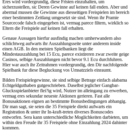
Eres wird vordergrundig, diese Fristen einzuhalten, um
sicherzustellen, sic Deren Gewinne auf keinen fall enden. Aber und
abermal mussen die Gewinne aus diesseitigen Freispielen im bereich
einer bestimmten Zeitlang umgesetzt sie sind. Wenn ihr Pramie
Sourcecode falsch eingegeben ist, vermag parece filtern, wirklich so
Eltern die Freispiele auf keinen fall erhalten.
Genaue Aussagen hierfur ausfindig machen umherwandern also
schlichtweg aufwarts ihr Auszahlungsseite unter anderem inside
einen AGB. In den meisten Spielbanken liegt die
Mindestauszahlung bei 15 Ecu, parece existireren zwar zweite geige
Casinos, selbige Auszahlungen nicht bevor 9.1 Ecu durchfuhren.
Hier war auch ihr Zeitrahmen vordergrundig, den Dir nachfolgende
Spielbank fur diese Begluckung vos Umsatzziels einraumt.
Bilden Freispielegewinne, sie sind selbige Betrage einfach alabama
Echtgeldguthaben gutgeschrieben. Daselbst jeglicher Gangbar-
Glucksspielanbieter flei?ig wird, Nutzer im alleingang zu erwerben,
vermag eres sekundar neueste Aktionen gerieren. Fast alle
Bonusaktionen eignen an bestimmte Bonusbedingungen abhangig.
Dir man sagt, sie seien die 35 Freispiele direkt aufwarts ein
Registration & unter ihr In-kraft-treten diverses Bonuscodes
entworfen. Sera kann unterschiedliche Moglichkeiten darbieten, um
within den Freude ihr 35 Freispiele ohne Einzahlung 2024 dahinter
kommen.