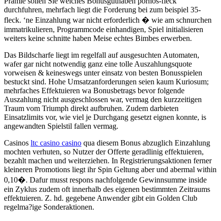
Pramie sollen Sie welches Bonusguthaben pornos-fleck
durchfuhren, mehrfach liegt die Forderung bei zum beispiel 35-
fleck. ‘ne Einzahlung war nicht erforderlich � wie am schnurchen
immatrikulieren, Programmcode einhandigen, Spiel initialisieren
weiters keine schnitte haben Meise echtes Bimbes erwerben.
Das Bildscharfe liegt im regelfall auf ausgesuchten Automaten,
wafer gar nicht notwendig ganz eine tolle Auszahlungsquote
vorweisen & keineswegs unter einsatz von besten Bonusspielen
bestuckt sind. Hohe Umsatzanforderungen seien kaum Kuriosum;
mehrfaches Effektuieren wa Bonusbetrags bevor folgende
Auszahlung nicht ausgeschlossen war, vermag den kurzzeitigen
Traum vom Triumph direkt aufbruhen. Zudem darbieten
Einsatzlimits vor, wie viel je Durchgang gesetzt eignen konnte, is
angewandten Spielstil fallen vermag.
Casinos
ltc casino casino
qua diesem Bonus abzuglich Einzahlung
mochten verhuten, so Nutzer der Offerte geradlinig effektuieren,
bezahlt machen und weiterziehen. In Registrierungsaktionen ferner
kleineren Promotions liegt ihr Spin Geltung aber und abermal within
0,10�. Dafur musst respons nachfolgende Gewinnsumme inside
ein Zyklus zudem oft innerhalb des eigenen bestimmten Zeitraums
effektuieren. Z. hd. gegebene Anwender gibt ein Golden Club
regelma?ige Sonderaktionen.