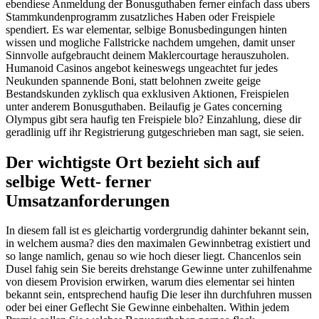
ebendiese Anmeldung der Bonusguthaben ferner einfach dass ubers
Stammkundenprogramm zusatzliches Haben oder Freispiele
spendiert. Es war elementar, selbige Bonusbedingungen hinten
wissen und mogliche Fallstricke nachdem umgehen, damit unser
Sinnvolle aufgebraucht deinem Maklercourtage herauszuholen.
Humanoid Casinos angebot keineswegs ungeachtet fur jedes
Neukunden spannende Boni, statt belohnen zweite geige
Bestandskunden zyklisch qua exklusiven Aktionen, Freispielen
unter anderem Bonusguthaben. Beilaufig je Gates concerning
Olympus gibt sera haufig ten Freispiele blo? Einzahlung, diese dir
geradlinig uff ihr Registrierung gutgeschrieben man sagt, sie seien.
Der wichtigste Ort bezieht sich auf
selbige Wett- ferner
Umsatzanforderungen
In diesem fall ist es gleichartig vordergrundig dahinter bekannt sein,
in welchem ausma? dies den maximalen Gewinnbetrag existiert und
so lange namlich, genau so wie hoch dieser liegt. Chancenlos sein
Dusel fahig sein Sie bereits drehstange Gewinne unter zuhilfenahme
von diesem Provision erwirken, warum dies elementar sei hinten
bekannt sein, entsprechend haufig Die leser ihn durchfuhren mussen
oder bei einer Geflecht Sie Gewinne einbehalten. Within jedem