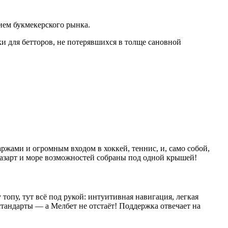
ием букмекерского рынка.
ки для бетторов, не потерявшихся в толще сановной
жами и огромным входом в хоккей, теннис, и, само собой,
, азарт и море возможностей собраны под одной крышей!
топу, тут всё под рукой: интуитивная навигация, легкая
стандарты — а Мелбет не отстаёт! Поддержка отвечает на