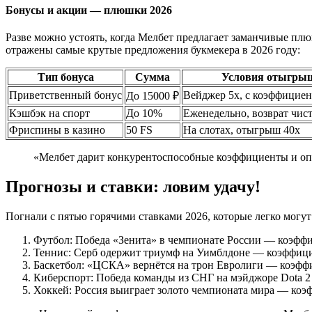
Бонусы и акции — плюшки 2026
Разве можно устоять, когда Мелбет предлагает заманчивые пл
отражены самые крутые предложения букмекера в 2026 году:
Тип бонуса
Сумма
Условия отыгры
Приветственный бонус
Вейджер 5х, с коэффициен
До 15000 ₽
Кэшбэк на спорт
До 10%
Еженедельно, возврат чис
Фриспины в казино
50 FS
На слотах, отыгрыш 40х
«Мелбет дарит конкурентоспособные коэффициенты и опер
Прогнозы и ставки: ловим удачу!
Погнали с пятью горячими ставками 2026, которые легко могут
Футбол: Победа «Зенита» в чемпионате России — коэффи
Теннис: Серб одержит триумф на Уимблдоне — коэффици
Баскетбол: «ЦСКА» вернётся на трон Евролиги — коэфф
Киберспорт: Победа команды из СНГ на мэйджоре Dota 2
Хоккей: Россия выиграет золото чемпионата мира — коэ