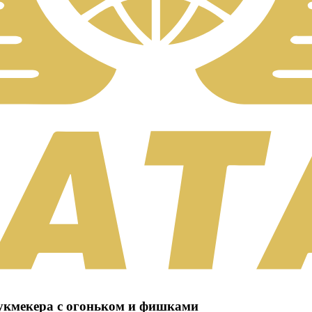
букмекера с огоньком и фишками