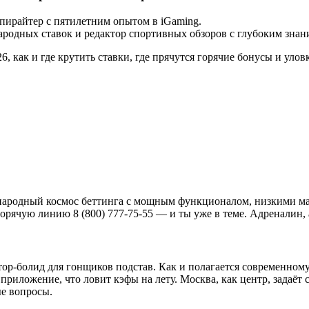
ирайтер с пятилетним опытом в iGaming.
родных ставок и редактор спортивных обзоров с глубоким знан
, как и где крутить ставки, где прячутся горячие бонусы и улов
народный космос беттинга с мощным функционалом, низкими мар
горячую линию 8 (800) 777-75-55 — и ты уже в теме. Адреналин
ор-болид для гонщиков подстав. Как и полагается современному 
риложение, что ловит кэфы на лету. Москва, как центр, задаёт 
ые вопросы.