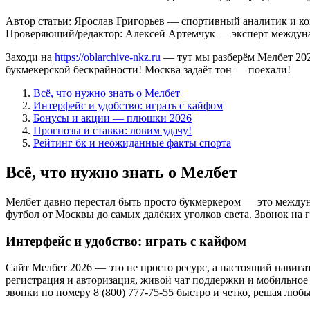
Автор статьи:
Ярослав Григорьев
— спортивный аналитик и коп
Проверяющий/редактор:
Алексей Артемчук
— эксперт междуна
Заходи на
https://oblarchive-nkz.ru
— тут мы разберём Мелбет 2026
букмекерской бескрайности! Москва задаёт тон — поехали!
Всё, что нужно знать о Мелбет
Интерфейс и удобство: играть с кайфом
Бонусы и акции — плюшки 2026
Прогнозы и ставки: ловим удачу!
Рейтинг бк и неожиданные факты спорта
Всё, что нужно знать о Мелбет
Мелбет давно перестал быть просто букмеркером — это между
футбол от Москвы до самых далёких уголков света. Звонок на 
Интерфейс и удобство: играть с кайфом
Сайт Мелбет 2026 — это не просто ресурc, а настоящий навигат
регистрация и авторизация, живой чат поддержки и мобильное п
звонки по номеру 8 (800) 777-75-55 быстро и четко, решая люб