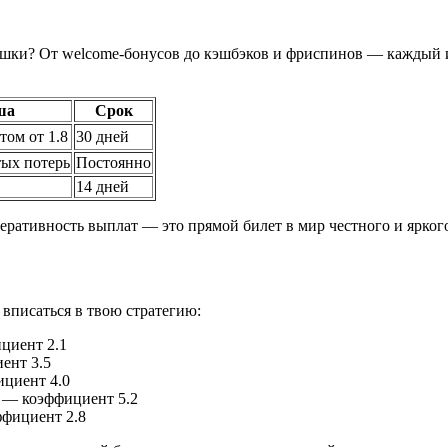
юшки? От welcome-бонусов до кэшбэков и фриспинов — каждый иг
ша
Срок
том от 1.8
30 дней
тых потерь
Постоянно
14 дней
ативность выплат — это прямой билет в мир честного и яркого
 вписаться в твою стратегию:
циент 2.1
ент 3.5
ициент 4.0
 — коэффициент 5.2
ффициент 2.8