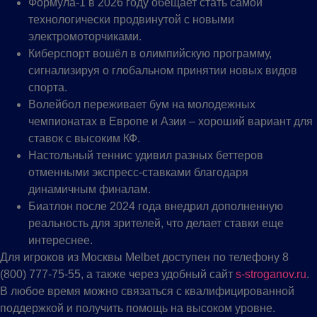
Формула-1 в 2026 году обещает стать самой
технологически продвинутой с новыми
электромоторчиками.
Киберспорт вошёл в олимпийскую программу,
сигнализируя о глобальном принятии новых видов
спорта.
Волейбол переживает бум на молодежных
чемпионатах в Европе и Азии – хороший вариант для
ставок с высоким КФ.
Настольный теннис удивил разных беттеров
отменными экспресс-ставками благодаря
динамичным финалам.
Биатлон после 2024 года внедрил дополненную
реальность для зрителей, что делает ставки еще
интереснее.
Для игроков из Москвы Melbet доступен по телефону 8
(800) 777-75-55, а также через удобный сайт
s-stroganov.ru
.
В любое время можно связаться с квалифицированной
поддержкой и получить помощь на высоком уровне.