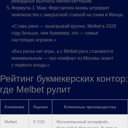
рекордные выплаты Melbet-беттерам.
Формула-1: Макс Ферстаппен вновь штурмует
чемпионство с аккуратной ставкой на гонки в Монце.
«Ставь умно — выигрывай крупно. Melbet в 2026
году больше, чем букмекер, это — семья
настоящих игроков.»
«Без риска нет игры, а с Melbet риск становится
минимальным — про комфорт из Москвы знают
с первого входа.»
Рейтинг букмекерских контор:
где Melbet рулит
Компания
Оценка
Ключевые преимущества
Melbet
9.7/10
Мультиязычный интерфейс,
большой выбор рынка, быстрые