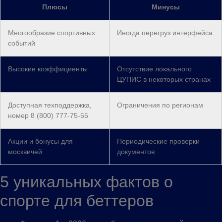
Плюсы
Минусы
Многообразие спортивных
Иногда перегруз интерфейса
событий
Высокие коэффициенты
Отсутствие локального
ЦУПИС в некоторых странах
Доступная техподдержка,
Ограничения по регионам
номер 8 (800) 777-75-55
Акции и бонусы для
Периодические проверки
москвичей
документов
5 уникальных фактов о
спорте для беттеров