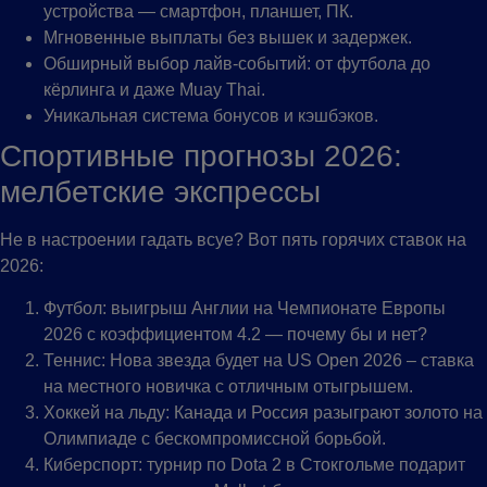
устройства — смартфон, планшет, ПК.
Мгновенные выплаты без вышек и задержек.
Обширный выбор лайв-событий: от футбола до
кёрлинга и даже Muay Thai.
Уникальная система бонусов и кэшбэков.
Спортивные прогнозы 2026:
мелбетские экспрессы
Не в настроении гадать всуе? Вот пять горячих ставок на
2026:
Футбол: выигрыш Англии на Чемпионате Европы
2026 с коэффициентом 4.2 — почему бы и нет?
Теннис: Нова звезда будет на US Open 2026 – ставка
на местного новичка с отличным отыгрышем.
Хоккей на льду: Канада и Россия разыграют золото на
Олимпиаде с бескомпромиссной борьбой.
Киберспорт: турнир по Dota 2 в Стокгольме подарит