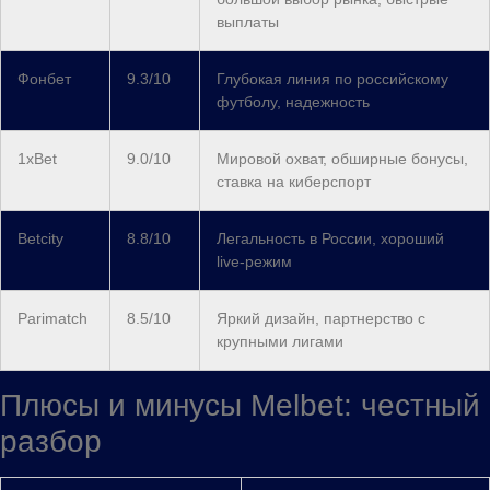
выплаты
Фонбет
9.3/10
Глубокая линия по российскому
футболу, надежность
1xBet
9.0/10
Мировой охват, обширные бонусы,
ставкa на киберспорт
Betcity
8.8/10
Легальность в России, хороший
live-режим
Parimatch
8.5/10
Яркий дизайн, партнерство с
крупными лигами
Плюсы и минусы Melbet: честный
разбор