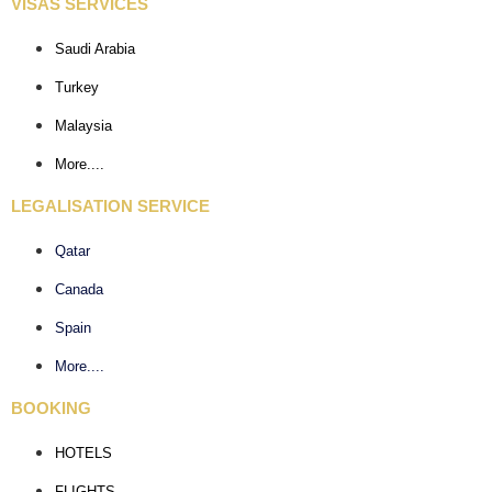
VISAS SERVICES
Saudi Arabia
Turkey
Malaysia
More....
LEGALISATION SERVICE
Qatar
Canada
Spain
More....
BOOKING
HOTELS
FLIGHTS