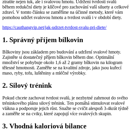
ztratíte nejen tuk, ale i svalovou hmotu. Udržení tvrdosti svalů
během redukční diety je klíčové pro zachování vaší siluety a celkové
zdraví. V tomto článku se zaměříme na účinné metody, které vám
pomohou udržet svalovou hmotu a tvrdost svalů i v období diety.
https://cauthangvip.net/jak-udrzet-tvrdost-svalu-pri-diete/
1. Správný příjem bílkovin
Bílkoviny jsou základem pro budování a udržení svalové hmoty.
Zajistěte si dostatečný příjem bílkovin během dne. Optimální
množství se pohybuje okolo 1,6 až 2 gramy bílkovin na kilogram
tělesné hmotnosti. Zaměřte se na kvalitní zdroje, jako jsou kuřecí
maso, ryby, tofu, luštěniny a mléčné výrobky.
2. Silový trénink
Pokud chcete zachovat tvrdost svalů, je nezbytné zahrnout do svého
tréninkového plánu silový trénink. Ten pomáhá stimulovat svalové
vlákna a podporuje jejich růst. Snažte se cvičit alespoň 3-4krát týdně
a zaměřte se na cviky, které zapojují více svalových skupin.
3. Vhodná kaloriová bilance