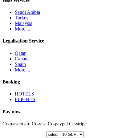
visas services
Saudi Arabia
Turkey
Malaysia
More....
Legalisation Service
Qatar
Canada
Spain
More....
Booking
HOTELS
FLIGHTS
Pay now
Cc-mastercard
Cc-visa
Cc-paypal
Cc-stripe