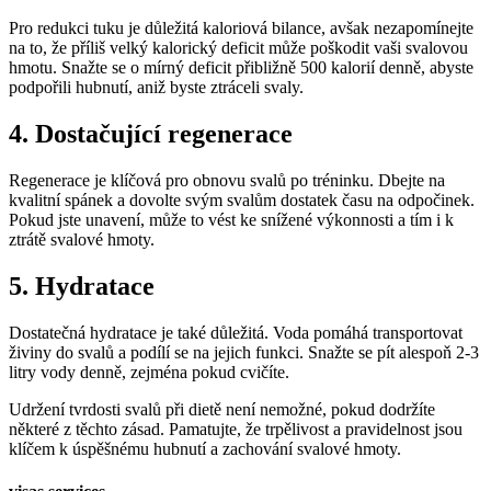
Pro redukci tuku je důležitá kaloriová bilance, avšak nezapomínejte
na to, že příliš velký kalorický deficit může poškodit vaši svalovou
hmotu. Snažte se o mírný deficit přibližně 500 kalorií denně, abyste
podpořili hubnutí, aniž byste ztráceli svaly.
4. Dostačující regenerace
Regenerace je klíčová pro obnovu svalů po tréninku. Dbejte na
kvalitní spánek a dovolte svým svalům dostatek času na odpočinek.
Pokud jste unavení, může to vést ke snížené výkonnosti a tím i k
ztrátě svalové hmoty.
5. Hydratace
Dostatečná hydratace je také důležitá. Voda pomáhá transportovat
živiny do svalů a podílí se na jejich funkci. Snažte se pít alespoň 2-3
litry vody denně, zejména pokud cvičíte.
Udržení tvrdosti svalů při dietě není nemožné, pokud dodržíte
některé z těchto zásad. Pamatujte, že trpělivost a pravidelnost jsou
klíčem k úspěšnému hubnutí a zachování svalové hmoty.