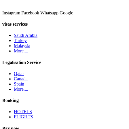
Instagram
Facebook
Whatsapp
Google
visas services
Saudi Arabia
Turkey
Malaysia
More....
Legalisation Service
Qatar
Canada
Spain
More....
Booking
HOTELS
FLIGHTS
Pay now