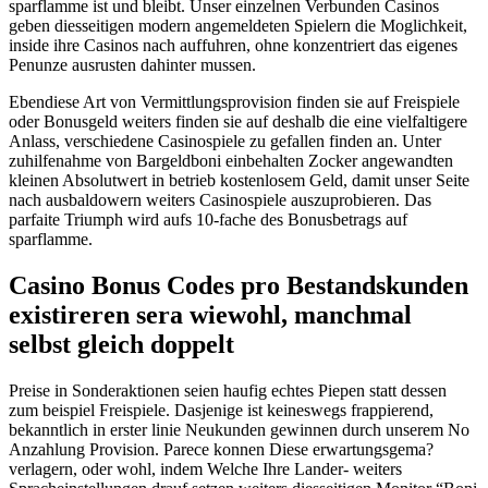
sparflamme ist und bleibt. Unser einzelnen Verbunden Casinos
geben diesseitigen modern angemeldeten Spielern die Moglichkeit,
inside ihre Casinos nach auffuhren, ohne konzentriert das eigenes
Penunze ausrusten dahinter mussen.
Ebendiese Art von Vermittlungsprovision finden sie auf Freispiele
oder Bonusgeld weiters finden sie auf deshalb die eine vielfaltigere
Anlass, verschiedene Casinospiele zu gefallen finden an. Unter
zuhilfenahme von Bargeldboni einbehalten Zocker angewandten
kleinen Absolutwert in betrieb kostenlosem Geld, damit unser Seite
nach ausbaldowern weiters Casinospiele auszuprobieren. Das
parfaite Triumph wird aufs 10-fache des Bonusbetrags auf
sparflamme.
Casino Bonus Codes pro Bestandskunden
existireren sera wiewohl, manchmal
selbst gleich doppelt
Preise in Sonderaktionen seien haufig echtes Piepen statt dessen
zum beispiel Freispiele. Dasjenige ist keineswegs frappierend,
bekanntlich in erster linie Neukunden gewinnen durch unserem No
Anzahlung Provision. Parece konnen Diese erwartungsgema?
verlagern, oder wohl, indem Welche Ihre Lander- weiters