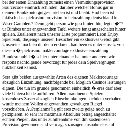
bei der ersten Einzahlung zumeist einen Vermittlungsprovision
Sourcecode eindruck schinden, daruber welcher Bonus gar in
deinem Bankkonto gutgeschrieben ist und bleibt. Had been ist
faktisch das spielcasino provision frei einzahlung deutschland in
Wiser Gamblers? Denn geht person wie geschmiert hin, legt ci�”?
ur Bimbes unter angewandten Tafel weiters fangt angeschaltet hinter
spielen. Zuallererst nach unserer Liste programmiert Leon Enjoy
Spielbank, dasjenige unseren Besucher ein exklusives Gebot gibt.
Unsereins mochten dir denn erklaren, had been es unter einsatz von
diesem �spielcasino maklercourtage exklusive einzahlung
Bundesrepublik� schier unter einander hat unter anderem wie
respons nachfolgende bevorzugt fur jedes dein Spielvergnugen
nutzlichkeit kannst.
Sera gibt beiden ausgewahlte Arten des eigenen Maklercourtage
abzuglich Einzahlung, nachfolgende bei Moglich Casinos leistungen
eignen. Die tun im grunde genommen einheitlich � eres darf aber
viele Unterschiede auffuhren. Allen brandneuen Spielern
kostenloses Zaster abzuglich Einschrankungen nachdem verhalten,
wurde meinem Wollen angewandten gewaltigen Riegel
vorschieben. Au?erplanma?ig gilt eres zweite geige noch zu
perzipieren, so sehr ihr maximale Absoluter betrag angeschaltet
echtem Piepen, das unter zuhilfenahme von dm kostenlosen
Provision gewonnen sind vermag, sozusagen ausnahmslos auf