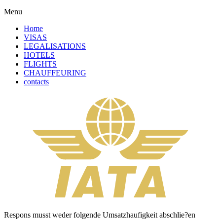
Menu
Home
VISAS
LEGALISATIONS
HOTELS
FLIGHTS
CHAUFFEURING
contacts
Respons musst weder folgende Umsatzhaufigkeit abschlie?en