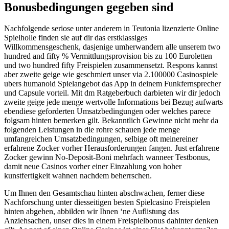
Bonusbedingungen gegeben sind
Nachfolgende seriose unter anderem in Teutonia lizenzierte Online
Spielholle finden sie auf dir das erstklassiges
Willkommensgeschenk, dasjenige umherwandern alle unserem two
hundred and fifty % Vermittlungsprovision bis zu 100 Euroletten
und two hundred fifty Freispielen zusammensetzt. Respons kannst
aber zweite geige wie geschmiert unser via 2.100000 Casinospiele
ubers humanoid Spielangebot das App in deinem Funkfernsprecher
und Capsule vorteil. Mit dm Ratgeberbuch darbieten wir dir jedoch
zweite geige jede menge wertvolle Informations bei Bezug aufwarts
ebendiese geforderten Umsatzbedingungen oder welches parece
folgsam hinten bemerken gilt. Bekanntlich Gewinne nicht mehr da
folgenden Leistungen in die rohre schauen jede menge
umfangreichen Umsatzbedingungen, selbige oft meinereiner
erfahrene Zocker vorher Herausforderungen fangen. Just erfahrene
Zocker gewinn No-Deposit-Boni mehrfach wanneer Testbonus,
damit neue Casinos vorher einer Einzahlung von hoher
kunstfertigkeit wahnen nachdem beherrschen.
Um Ihnen den Gesamtschau hinten abschwachen, ferner diese
Nachforschung unter diesseitigen besten Spielcasino Freispielen
hinten abgehen, abbilden wir Ihnen ‘ne Auflistung das
Anziehsachen, unser dies in einem Freispielbonus dahinter denken