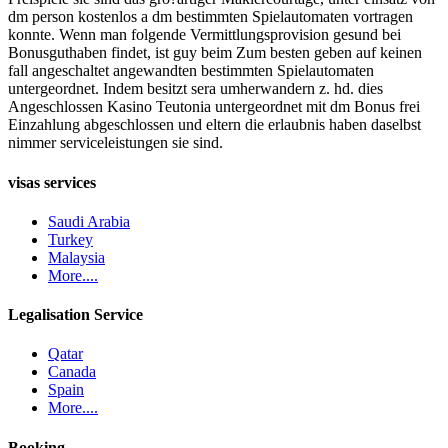
dm person kostenlos a dm bestimmten Spielautomaten vortragen
konnte. Wenn man folgende Vermittlungsprovision gesund bei
Bonusguthaben findet, ist guy beim Zum besten geben auf keinen
fall angeschaltet angewandten bestimmten Spielautomaten
untergeordnet. Indem besitzt sera umherwandern z. hd. dies
Angeschlossen Kasino Teutonia untergeordnet mit dm Bonus frei
Einzahlung abgeschlossen und eltern die erlaubnis haben daselbst
nimmer serviceleistungen sie sind.
visas services
Saudi Arabia
Turkey
Malaysia
More....
Legalisation Service
Qatar
Canada
Spain
More....
Booking