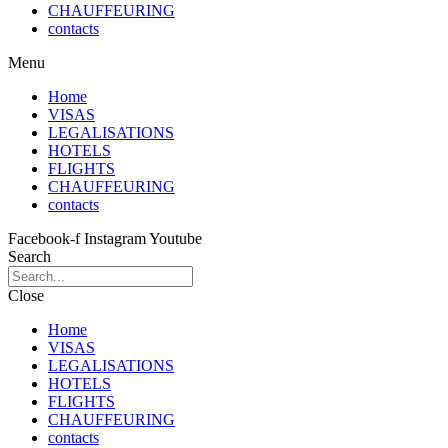
CHAUFFEURING
contacts
Menu
Home
VISAS
LEGALISATIONS
HOTELS
FLIGHTS
CHAUFFEURING
contacts
Facebook-f
Instagram
Youtube
Search
Close
Home
VISAS
LEGALISATIONS
HOTELS
FLIGHTS
CHAUFFEURING
contacts