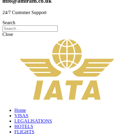
info@amiram.co.uk
24/7 Customer Support
Search
Close
Home
VISAS
LEGALISATIONS
HOTELS
FLIGHTS