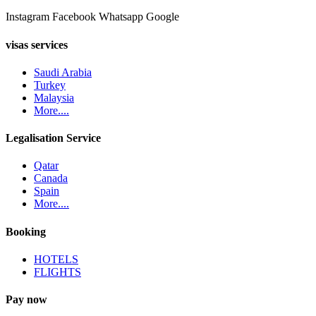
Instagram
Facebook
Whatsapp
Google
visas services
Saudi Arabia
Turkey
Malaysia
More....
Legalisation Service
Qatar
Canada
Spain
More....
Booking
HOTELS
FLIGHTS
Pay now