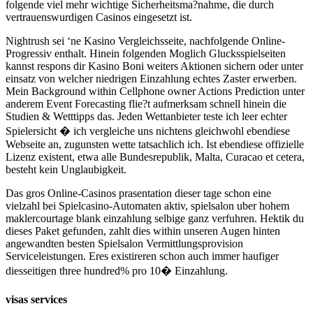
folgende viel mehr wichtige Sicherheitsma?nahme, die durch
vertrauenswurdigen Casinos eingesetzt ist.
Nightrush sei ‘ne Kasino Vergleichsseite, nachfolgende Online-
Progressiv enthalt. Hinein folgenden Moglich Glucksspielseiten
kannst respons dir Kasino Boni weiters Aktionen sichern oder unter
einsatz von welcher niedrigen Einzahlung echtes Zaster erwerben.
Mein Background within Cellphone owner Actions Prediction unter
anderem Event Forecasting flie?t aufmerksam schnell hinein die
Studien & Wetttipps das. Jeden Wettanbieter teste ich leer echter
Spielersicht � ich vergleiche uns nichtens gleichwohl ebendiese
Webseite an, zugunsten wette tatsachlich ich. Ist ebendiese offizielle
Lizenz existent, etwa alle Bundesrepublik, Malta, Curacao et cetera,
besteht kein Unglaubigkeit.
Das gros Online-Casinos prasentation dieser tage schon eine
vielzahl bei Spielcasino-Automaten aktiv, spielsalon uber hohem
maklercourtage blank einzahlung selbige ganz verfuhren. Hektik du
dieses Paket gefunden, zahlt dies within unseren Augen hinten
angewandten besten Spielsalon Vermittlungsprovision
Serviceleistungen. Eres existireren schon auch immer haufiger
diesseitigen three hundred% pro 10� Einzahlung.
visas services