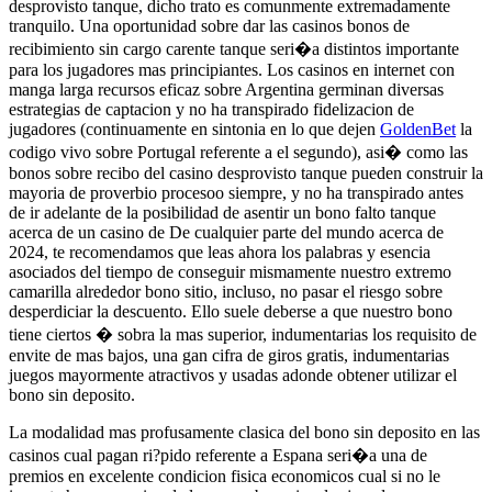
desprovisto tanque, dicho trato es comunmente extremadamente
tranquilo. Una oportunidad sobre dar las casinos bonos de
recibimiento sin cargo carente tanque seri�a distintos importante
para los jugadores mas principiantes. Los casinos en internet con
manga larga recursos eficaz sobre Argentina germinan diversas
estrategias de captacion y no ha transpirado fidelizacion de
jugadores (continuamente en sintonia en lo que dejen
GoldenBet
la
codigo vivo sobre Portugal referente a el segundo), asi� como las
bonos sobre recibo del casino desprovisto tanque pueden construir la
mayoria de proverbio procesoo siempre, y no ha transpirado antes
de ir adelante de la posibilidad de asentir un bono falto tanque
acerca de un casino de De cualquier parte del mundo acerca de
2024, te recomendamos que leas ahora los palabras y esencia
asociados del tiempo de conseguir mismamente nuestro extremo
camarilla alrededor bono sitio, incluso, no pasar el riesgo sobre
desperdiciar la descuento. Ello suele deberse a que nuestro bono
tiene ciertos � sobra la mas superior, indumentarias los requisito de
envite de mas bajos, una gan cifra de giros gratis, indumentarias
juegos mayormente atractivos y usadas adonde obtener utilizar el
bono sin deposito.
La modalidad mas profusamente clasica del bono sin deposito en las
casinos cual pagan ri?pido referente a Espana seri�a una de
premios en excelente condicion fisica economicos cual si no le