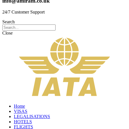
info@amiram.co.uk
24/7 Customer Support
Search
Close
Home
VISAS
LEGALISATIONS
HOTELS
FLIGHTS