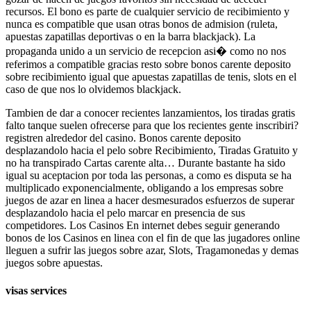
recursos. El bono es parte de cualquier servicio de recibimiento y
nunca es compatible que usan otras bonos de admision (ruleta,
apuestas zapatillas deportivas o en la barra blackjack). La
propaganda unido a un servicio de recepcion asi� como no nos
referimos a compatible gracias resto sobre bonos carente deposito
sobre recibimiento igual que apuestas zapatillas de tenis, slots en el
caso de que nos lo olvidemos blackjack.
Tambien de dar a conocer recientes lanzamientos, los tiradas gratis
falto tanque suelen ofrecerse para que los recientes gente inscribiri?
registren alrededor del casino. Bonos carente deposito
desplazandolo hacia el pelo sobre Recibimiento, Tiradas Gratuito y
no ha transpirado Cartas carente alta… Durante bastante ha sido
igual su aceptacion por toda las personas, a como es disputa se ha
multiplicado exponencialmente, obligando a los empresas sobre
juegos de azar en linea a hacer desmesurados esfuerzos de superar
desplazandolo hacia el pelo marcar en presencia de sus
competidores. Los Casinos En internet debes seguir generando
bonos de los Casinos en linea con el fin de que las jugadores online
lleguen a sufrir las juegos sobre azar, Slots, Tragamonedas y demas
juegos sobre apuestas.
visas services