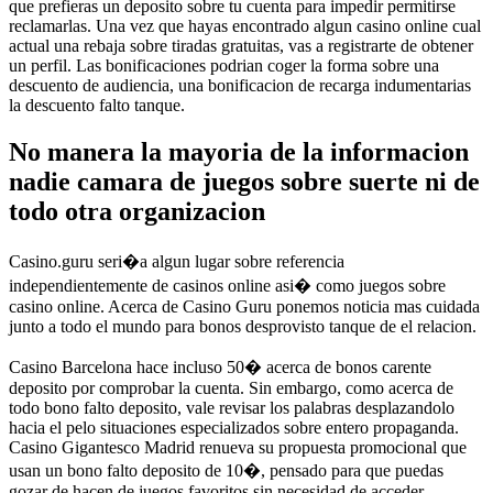
que prefieras un deposito sobre tu cuenta para impedir permitirse
reclamarlas. Una vez que hayas encontrado algun casino online cual
actual una rebaja sobre tiradas gratuitas, vas a registrarte de obtener
un perfil. Las bonificaciones podrian coger la forma sobre una
descuento de audiencia, una bonificacion de recarga indumentarias
la descuento falto tanque.
No manera la mayoria de la informacion
nadie camara de juegos sobre suerte ni de
todo otra organizacion
Casino.guru seri�a algun lugar sobre referencia
independientemente de casinos online asi� como juegos sobre
casino online. Acerca de Casino Guru ponemos noticia mas cuidada
junto a todo el mundo para bonos desprovisto tanque de el relacion.
Casino Barcelona hace incluso 50� acerca de bonos carente
deposito por comprobar la cuenta. Sin embargo, como acerca de
todo bono falto deposito, vale revisar los palabras desplazandolo
hacia el pelo situaciones especializados sobre entero propaganda.
Casino Gigantesco Madrid renueva su propuesta promocional que
usan un bono falto deposito de 10�, pensado para que puedas
gozar de hacen de juegos favoritos sin necesidad de acceder