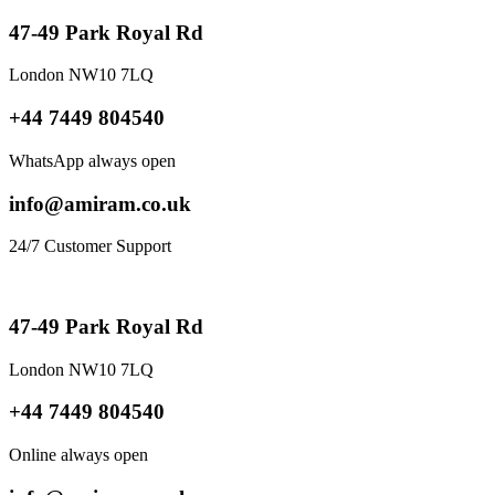
47-49 Park Royal Rd
London NW10 7LQ
+44 7449 804540
WhatsApp always open
info@amiram.co.uk
24/7 Customer Support
47-49 Park Royal Rd
London NW10 7LQ
+44 7449 804540
Online always open