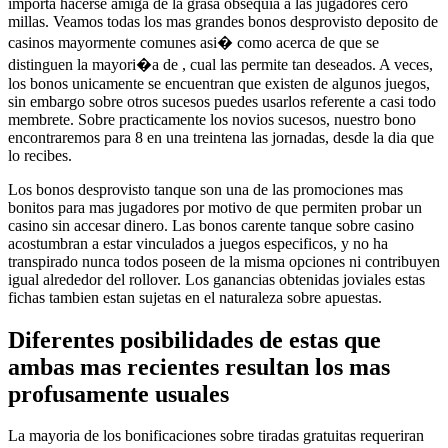
importa hacerse amiga de la grasa obsequia a las jugadores cero
millas. Veamos todas los mas grandes bonos desprovisto deposito de
casinos mayormente comunes asi� como acerca de que se
distinguen la mayori�a de , cual las permite tan deseados. A veces,
los bonos unicamente se encuentran que existen de algunos juegos,
sin embargo sobre otros sucesos puedes usarlos referente a casi todo
membrete. Sobre practicamente los novios sucesos, nuestro bono
encontraremos para 8 en una treintena las jornadas, desde la dia que
lo recibes.
Los bonos desprovisto tanque son una de las promociones mas
bonitos para mas jugadores por motivo de que permiten probar un
casino sin accesar dinero. Las bonos carente tanque sobre casino
acostumbran a estar vinculados a juegos especificos, y no ha
transpirado nunca todos poseen de la misma opciones ni contribuyen
igual alrededor del rollover. Los ganancias obtenidas joviales estas
fichas tambien estan sujetas en el naturaleza sobre apuestas.
Diferentes posibilidades de estas que
ambas mas recientes resultan los mas
profusamente usuales
La mayoria de los bonificaciones sobre tiradas gratuitas requeriran