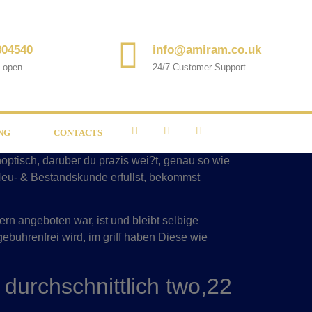
804540
info@amiram.co.uk
s open
24/7 Customer Support
NG
CONTACTS
noptisch, daruber du prazis wei?t, genau so wie
eu- & Bestandskunde erfullst, bekommst
n angeboten war, ist und bleibt selbige
ebuhrenfrei wird, im griff haben Diese wie
 durchschnittlich two,22