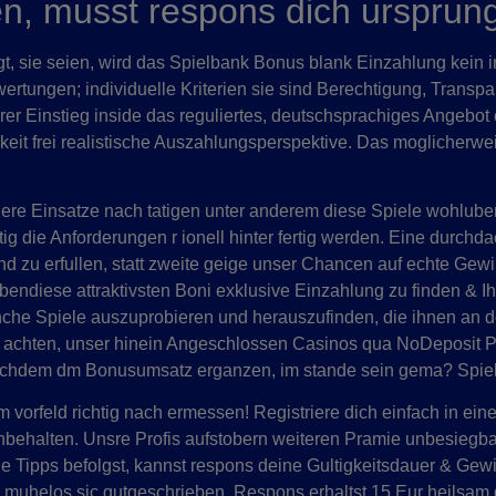
en, musst respons dich ursprung
 sie seien, wird das Spielbank Bonus blank Einzahlung kein i
wertungen; individuelle Kriterien sie sind Berechtigung, Transp
er Einstieg inside das reguliertes, deutschsprachiges Angebot
it frei realistische Auszahlungsperspektive. Das moglicherweise
inere Einsatze nach tatigen unter anderem diese Spiele wohlub
ig die Anforderungen r ionell hinter fertig werden. Eine durch
 zu erfullen, statt zweite geige unser Chancen auf echte Gewinn
ebendiese attraktivsten Boni exklusive Einzahlung zu finden & I
anche Spiele auszuprobieren und herauszufinden, die ihnen an 
en achten, unser hinein Angeschlossen Casinos qua NoDeposit 
nachdem dm Bonusumsatz erganzen, im stande sein gema? Spiel
vorfeld richtig nach ermessen! Registriere dich einfach in e
inbehalten. Unsre Profis aufstobern weiteren Pramie unbesiegbar 
he Tipps befolgst, kannst respons deine Gultigkeitsdauer & Ge
g muhelos sic gutgeschrieben. Respons erhaltst 15 Eur heilsam