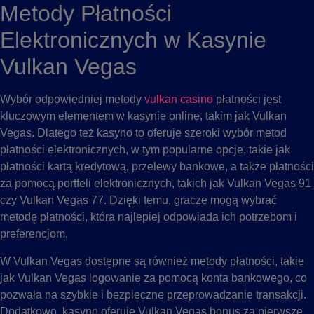
Metody Płatności
Elektronicznych w Kasynie
Vulkan Vegas
Wybór odpowiedniej metody
vulkan casino
płatności jest
kluczowym elementem w kasynie online, takim jak Vulkan
Vegas. Dlatego też kasyno to oferuje szeroki wybór metod
płatności elektronicznych, w tym popularne opcje, takie jak
płatności kartą kredytową, przelewy bankowe, a także płatności
za pomocą portfeli elektronicznych, takich jak Vulkan Vegas 91
czy Vulkan Vegas 77. Dzięki temu, gracze mogą wybrać
metodę płatności, która najlepiej odpowiada ich potrzebom i
preferencjom.
W Vulkan Vegas dostępne są również metody płatności, takie
jak Vulkan Vegas logowanie za pomocą konta bankowego, co
pozwala na szybkie i bezpieczne przeprowadzanie transakcji.
Dodatkowo, kasyno oferuje Vulkan Vegas bonus za pierwsze