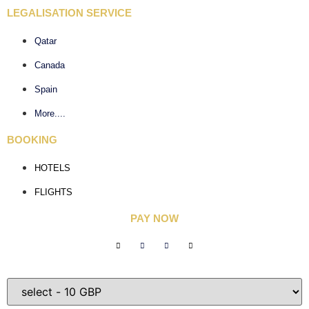
LEGALISATION SERVICE
Qatar
Canada
Spain
More....
BOOKING
HOTELS
FLIGHTS
PAY NOW