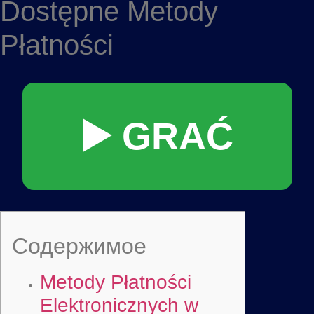
Dostępne Metody
Płatności
▶️ GRAĆ
Содержимое
Metody Płatności
Elektronicznych w