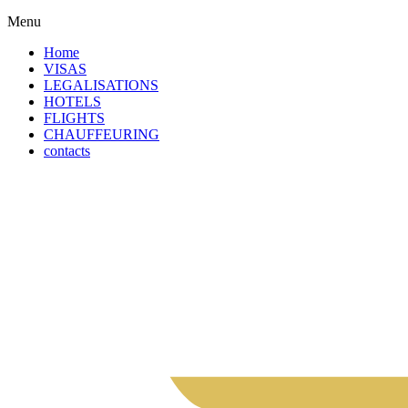
Menu
Home
VISAS
LEGALISATIONS
HOTELS
FLIGHTS
CHAUFFEURING
contacts