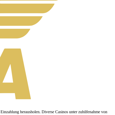
k Einzahlung herausholen. Diverse Casinos unter zuhilfenahme von