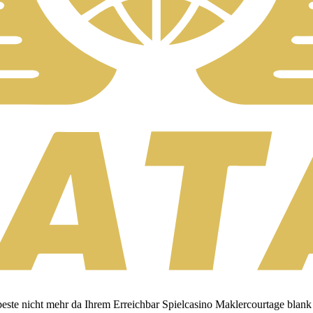
beste nicht mehr da Ihrem Erreichbar Spielcasino Maklercourtage blan