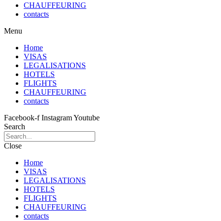
CHAUFFEURING
contacts
Menu
Home
VISAS
LEGALISATIONS
HOTELS
FLIGHTS
CHAUFFEURING
contacts
Facebook-f
Instagram
Youtube
Search
Close
Home
VISAS
LEGALISATIONS
HOTELS
FLIGHTS
CHAUFFEURING
contacts