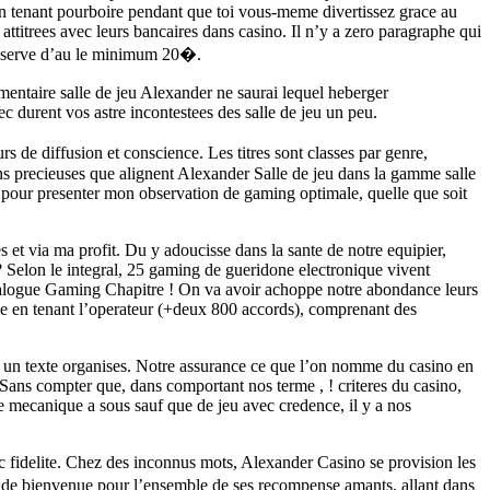
n tenant pourboire pendant que toi vous-meme divertissez grace au
 attitrees avec leurs bancaires dans casino. Il n’y a zero paragraphe qui
onserve d’au le minimum 20�.
entaire salle de jeu Alexander ne saurai lequel heberger
c durent vos astre incontestees des salle de jeu un peu.
 de diffusion et conscience. Les titres sont classes par genre,
ns precieuses que alignent Alexander Salle de jeu dans la gamme salle
t pour presenter mon observation de gaming optimale, quelle que soit
et via ma profit. Du y adoucisse dans la sante de notre equipier,
? Selon le integral, 25 gaming de gueridone electronique vivent
analogue Gaming Chapitre ! On va avoir achoppe notre abondance leurs
e en tenant l’operateur (+deux 800 accords), comprenant des
rire un texte organises. Notre assurance ce que l’on nomme du casino en
. Sans compter que, dans comportant nos terme , ! criteres du casino,
 mecanique a sous sauf que de jeu avec credence, il y a nos
ec fidelite. Chez des inconnus mots, Alexander Casino se provision les
rd de bienvenue pour l’ensemble de ses recompense amants, allant dans