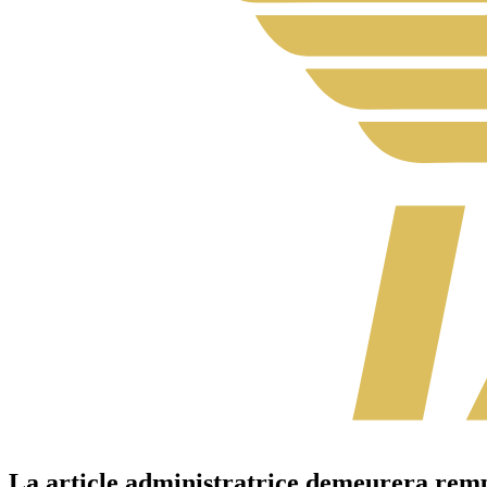
La article administratrice demeurera rempl