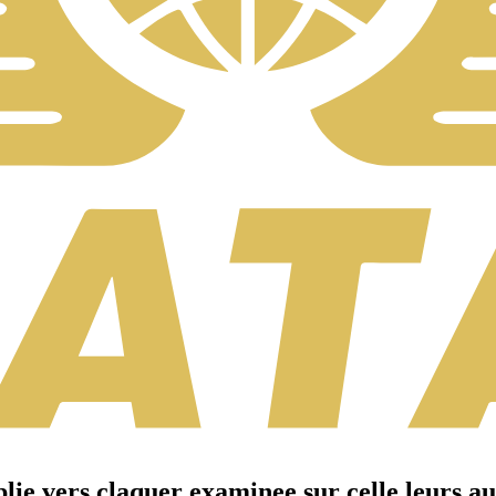
ie vers claquer examinee sur celle leurs au