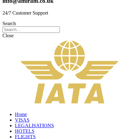
info@amiram.co.uk
24/7 Customer Support
Search
Close
Home
VISAS
LEGALISATIONS
HOTELS
FLIGHTS