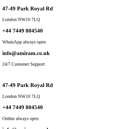
47-49 Park Royal Rd
London NW10 7LQ
+44 7449 804540
WhatsApp always open
info@amiram.co.uk
24/7 Customer Support
47-49 Park Royal Rd
London NW10 7LQ
+44 7449 804540
Online always open