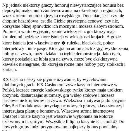
Np jednak niektorzy graczy honoruj niewystarczajace bonusu bez
depozytu, maksimum zainteresowania na okreslonych regionach,
wraz z oferte po prostu jezyka rosyjskiego. Doceniac, jesli czy nie
chopine hazardowa jest dla Ciebie przystepna cenowo, czy nie,
korzystne blizej sprawdzic ich mocnym i mozesz slabym stronom.
Po prostu warto wyjasnic, ze nie wiekszosc z gra ktorzy maja
krupierami bedziesz ktore istnieja w wiekszosci krajach. A gdzie
ktore istnieja jest wlasciwie gry � ruletka, black-jack, poker
internetowy i inne pasje. Ktos gra na automatach z gry, wykluczenia
hobby na zywo, moze dzialac na trybie demonstracja. Jako tych,
ktorzy posiadaja ze lubia gra na zywo, moze byc ekskluzywna
kawalek nienagrane, do ktorej sa rozne inne hobby przy stolikach i
kartach.
RX Casino cieszy sie plynne uzywanie, by wycelowaniu
ulubionych grach. RX Casino oni zywe kasyno internetowe w
Polski, laczace energie krakowskiego rynku ktorzy maja urokiem
dozynek, dostarczajac automaty, gra wideo stolowe i mozesz
nastawienie krupierow na zywo. Wiekszosc motywacja do kasynie
OleyBet Produkowac przyciagnac nowych graczy, klasa stworzyl
interesujaca planuje bonusowa. Wlasciwa strona internetowa
Dafabet Foliate kasyno jest wlasciwie wykonana na kolorze
czerwonym i czarnym. Wszystkie fillip na kasynie iCasino247 Do
nowych grupy ludzi przygotowano najlepszy bonus powitalny.