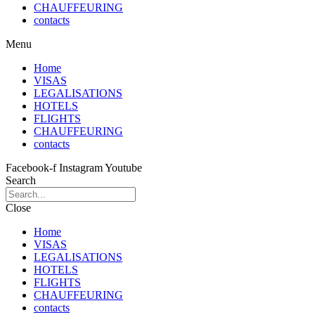
CHAUFFEURING
contacts
Menu
Home
VISAS
LEGALISATIONS
HOTELS
FLIGHTS
CHAUFFEURING
contacts
Facebook-f
Instagram
Youtube
Search
Close
Home
VISAS
LEGALISATIONS
HOTELS
FLIGHTS
CHAUFFEURING
contacts