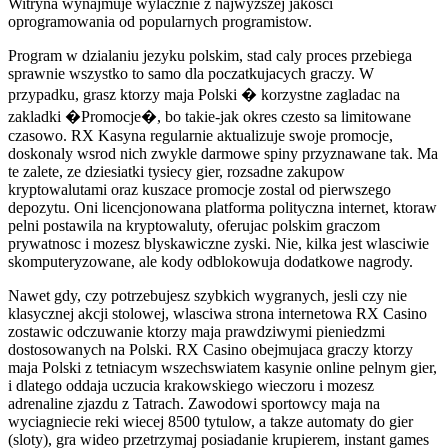
Witryna wynajmuje wylacznie z najwyzszej jakosci
oprogramowania od popularnych programistow.
Program w dzialaniu jezyku polskim, stad caly proces przebiega
sprawnie wszystko to samo dla poczatkujacych graczy. W
przypadku, grasz ktorzy maja Polski � korzystne zagladac na
zakladki �Promocje�, bo takie-jak okres czesto sa limitowane
czasowo. RX Kasyna regularnie aktualizuje swoje promocje,
doskonaly wsrod nich zwykle darmowe spiny przyznawane tak. Ma
te zalete, ze dziesiatki tysiecy gier, rozsadne zakupow
kryptowalutami oraz kuszace promocje zostal od pierwszego
depozytu. Oni licencjonowana platforma polityczna internet, ktoraw
pelni postawila na kryptowaluty, oferujac polskim graczom
prywatnosc i mozesz blyskawiczne zyski. Nie, kilka jest wlasciwie
skomputeryzowane, ale kody odblokowuja dodatkowe nagrody.
Nawet gdy, czy potrzebujesz szybkich wygranych, jesli czy nie
klasycznej akcji stolowej, wlasciwa strona internetowa RX Casino
zostawic odczuwanie ktorzy maja prawdziwymi pieniedzmi
dostosowanych na Polski. RX Casino obejmujaca graczy ktorzy
maja Polski z tetniacym wszechswiatem kasynie online pelnym gier,
i dlatego oddaja uczucia krakowskiego wieczoru i mozesz
adrenaline zjazdu z Tatrach. Zawodowi sportowcy maja na
wyciagniecie reki wiecej 8500 tytulow, a takze automaty do gier
(sloty), gra wideo przetrzymaj posiadanie krupierem, instant games