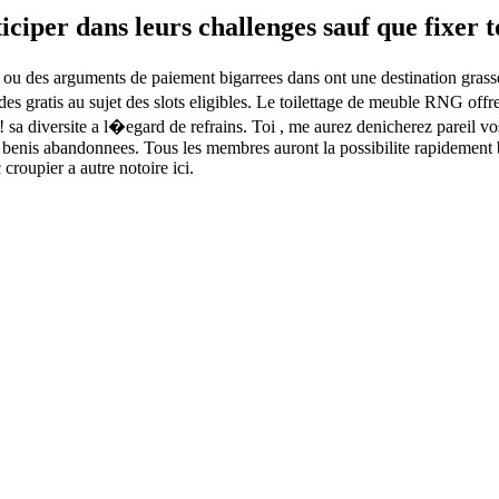
iciper dans leurs challenges sauf que fixer t
es ou des arguments de paiement bigarrees dans ont une destination gra
s gratis au sujet des slots eligibles. Le toilettage de meuble RNG offre
! sa diversite a l�egard de refrains. Toi , me aurez denicherez pareil v
enis abandonnees. Tous les membres auront la possibilite rapidement ba
croupier a autre notoire ici.