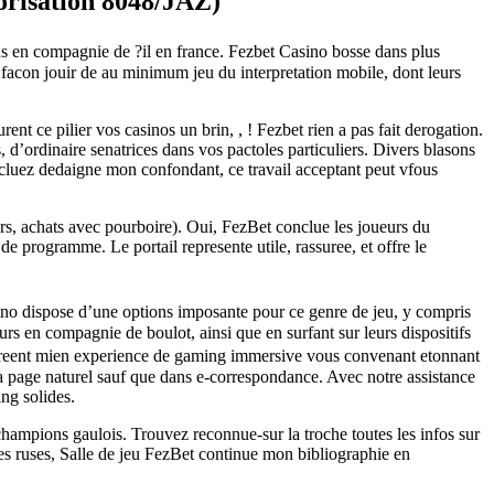
orisation 8048/JAZ)
us en compagnie de ?il en france. Fezbet Casino bosse dans plus
 facon jouir de au minimum jeu du interpretation mobile, dont leurs
nt ce pilier vos casinos un brin, , ! Fezbet rien a pas fait derogation.
d’ordinaire senatrices dans vos pactoles particuliers. Divers blasons
ncluez dedaigne mon confondant, ce travail acceptant peut vfous
teurs, achats avec pourboire). Oui, FezBet conclue les joueurs du
 de programme. Le portail represente utile, rassuree, et offre le
ino dispose d’une options imposante pour ce genre de jeu, y compris
rs en compagnie de boulot, ainsi que en surfant sur leurs dispositifs
i creent mien experience de gaming immersive vous convenant etonnant
la page naturel sauf que dans e-correspondance. Avec notre assistance
ng solides.
champions gaulois. Trouvez reconnue-sur la troche toutes les infos sur
ipes ruses, Salle de jeu FezBet continue mon bibliographie en