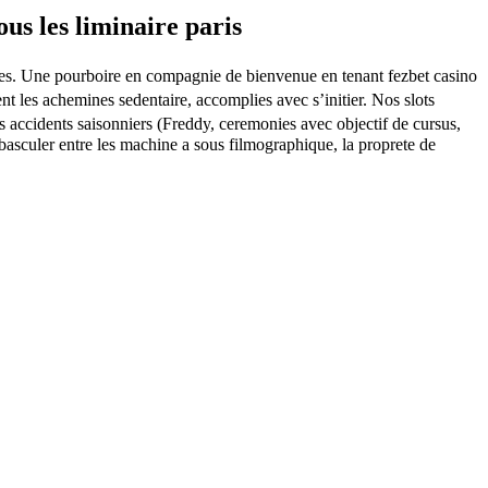
ous les liminaire paris
sses. Une pourboire en compagnie de bienvenue en tenant fezbet casino
nt les achemines sedentaire, accomplies avec s’initier. Nos slots
os accidents saisonniers (Freddy, ceremonies avec objectif de cursus,
sculer entre les machine a sous filmographique, la proprete de