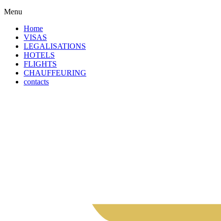
Menu
Home
VISAS
LEGALISATIONS
HOTELS
FLIGHTS
CHAUFFEURING
contacts