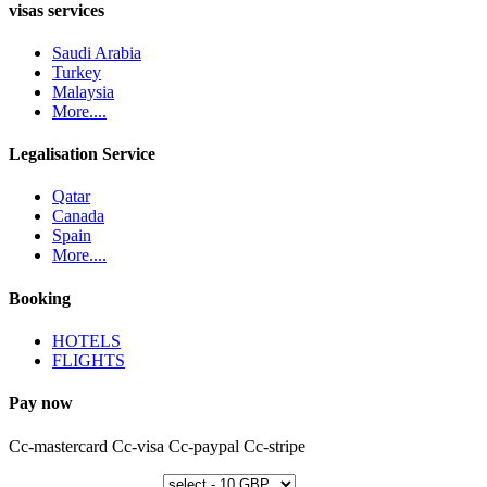
visas services
Saudi Arabia
Turkey
Malaysia
More....
Legalisation Service
Qatar
Canada
Spain
More....
Booking
HOTELS
FLIGHTS
Pay now
Cc-mastercard
Cc-visa
Cc-paypal
Cc-stripe