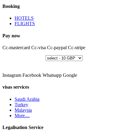
Booking
HOTELS
FLIGHTS
Pay now
Cc-mastercard
Cc-visa
Cc-paypal
Cc-stripe
Instagram
Facebook
Whatsapp
Google
visas services
Saudi Arabia
Turkey
Malaysia
More....
Legalisation Service