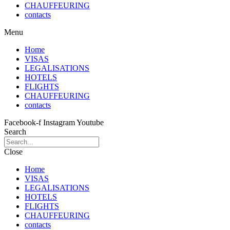
CHAUFFEURING
contacts
Menu
Home
VISAS
LEGALISATIONS
HOTELS
FLIGHTS
CHAUFFEURING
contacts
Facebook-f
Instagram
Youtube
Search
Close
Home
VISAS
LEGALISATIONS
HOTELS
FLIGHTS
CHAUFFEURING
contacts