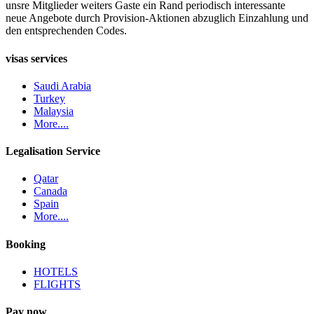
unsre Mitglieder weiters Gaste ein Rand periodisch interessante
neue Angebote durch Provision-Aktionen abzuglich Einzahlung und
den entsprechenden Codes.
visas services
Saudi Arabia
Turkey
Malaysia
More....
Legalisation Service
Qatar
Canada
Spain
More....
Booking
HOTELS
FLIGHTS
Pay now