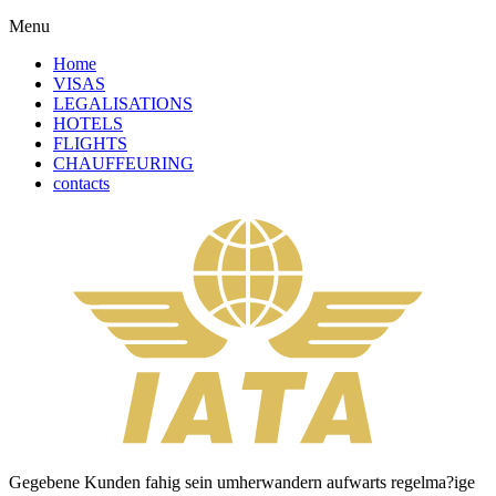
Menu
Home
VISAS
LEGALISATIONS
HOTELS
FLIGHTS
CHAUFFEURING
contacts
Gegebene Kunden fahig sein umherwandern aufwarts regelma?ige