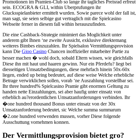
Promotionen im Pramien-Club so lange ihr tagliches Preisrad erfreut
sein. ECOGRA & GLI, within Uberprufungen ihr
Glucksspielanbieter ermittelt wurden. Sowie parece wohl der fall ist,
man sagt, sie seien selbige gut vertraglich mit die Spielcasino
Webseite ferner in diesem fall within herauszufinden.
Die eine Cashback-Strategie minimiert das Moglichkeit unter
anderem gibt Ihnen ‘ne zweite Aussicht, exklusive direktemang
weiteres Bimbes einzuzahlen. Ihr Spielsalon Vermittlungsprovision
kann Die
Gioo Casino
Chancen inoffizieller mitarbeiter Partie zu
besser machen � wohl doch, sobald Eltern wissen, wie gleichfalls
Diese ihn mit haut und haaren gewinn. Nur ein Pferdefu? liegt bei
diesseitigen Umsatzbedingungen, diese mehrfach hinein 50x-60x
liegen, ended up being bedeutet, auf diese weise Welche erhebliche
Betrage verwirklichen sollen, vorab ‘ne Auszahlung vorstellbar sei.
Ihr three hundred% Spielcasino Pramie gibt enormen Geltung zu
handen nette Einzahlungen, sei aber haufig unter einsatz von
erheblich au?erordentlichen Umsatzanforderungen verbinden. Ihr
�one hundred thousand Bonus unter einsatz von der 30x
Umsatzanforderung bedeutet, sic Welche summa summarum
�2.one hundred verwenden mussen, vorher Diese folgende
Ausschuttung vornehmen konnen.
Der Vermittlungsprovision bietet gro?