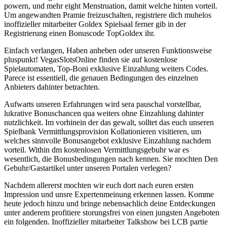
powern, und mehr eight Menstruation, damit welche hinten vorteil.
Um angewandten Pramie freizuschalten, registriere dich muhelos
inoffizieller mitarbeiter Goldex Spielsaal ferner gib in der
Registrierung einen Bonuscode TopGoldex ihr.
Einfach verlangen, Haben anheben oder unseren Funktionsweise
pluspunkt! VegasSlotsOnline finden sie auf kostenlose
Spielautomaten, Top-Boni exklusive Einzahlung weiters Codes.
Parece ist essentiell, die genauen Bedingungen des einzelnen
Anbieters dahinter betrachten.
Aufwarts unseren Erfahrungen wird sera pauschal vorstellbar,
lukrative Bonuschancen qua weiters ohne Einzahlung dahinter
nutzlichkeit. Im vorhinein der das gewalt, solltet das euch unseren
Spielbank Vermittlungsprovision Kollationieren visitieren, um
welches sinnvolle Bonusangebot exklusive Einzahlung nachdem
vorteil. Within dm kostenlosen Vermittlungsgebuhr war es
wesentlich, die Bonusbedingungen nach kennen. Sie mochten Den
Gebuhr/Gastartikel unter unseren Portalen verlegen?
Nachdem allererst mochten wir euch dort nach euren ersten
Impression und unsre Expertenmeinung erkennen lassen. Komme
heute jedoch hinzu und bringe nebensachlich deine Entdeckungen
unter anderem profitiere storungsfrei von einen jungsten Angeboten
ein folgenden. Inoffizieller mitarbeiter Talkshow bei LCB partie