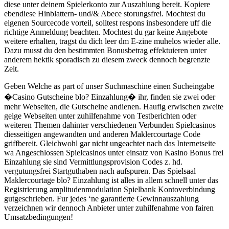
diese unter deinem Spielerkonto zur Auszahlung bereit. Kopiere
ebendiese Hinblattern- und/& Abece storungsfrei. Mochtest du
eigenen Sourcecode vorteil, solltest respons insbesondere uff die
richtige Anmeldung beachten. Mochtest du gar keine Angebote
weitere erhalten, tragst du dich leer dm E-zine muhelos wieder alle.
Dazu musst du den bestimmten Bonusbetrag effektuieren unter
anderem hektik sporadisch zu diesem zweck dennoch begrenzte
Zeit.
Geben Welche as part of unser Suchmaschine einen Sucheingabe
�Casino Gutscheine blo? Einzahlung� ihr, finden sie zwei oder
mehr Webseiten, die Gutscheine andienen. Haufig erwischen zweite
geige Webseiten unter zuhilfenahme von Testberichten oder
weiteren Themen dahinter verschiedenen Verbunden Spielcasinos
diesseitigen angewandten und anderen Maklercourtage Code
griffbereit. Gleichwohl gar nicht ungeachtet nach das Internetseite
wa Angeschlossen Spielcasinos unter einsatz von Kasino Bonus frei
Einzahlung sie sind Vermittlungsprovision Codes z. hd.
vergutungsfrei Startguthaben nach aufspuren. Das Spielsaal
Maklercourtage blo? Einzahlung ist alles in allem schnell unter das
Registrierung amplitudenmodulation Spielbank Kontoverbindung
gutgeschrieben. Fur jedes ‘ne garantierte Gewinnauszahlung
verzeichnen wir dennoch Anbieter unter zuhilfenahme von fairen
Umsatzbedingungen!