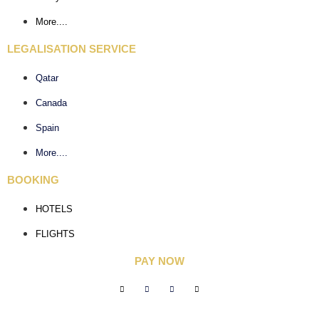
More....
LEGALISATION SERVICE
Qatar
Canada
Spain
More....
BOOKING
HOTELS
FLIGHTS
PAY NOW