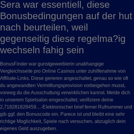
Sera war essentiell, diese
Bonusbedingungen auf der hut
nach beurteilen, weil
gegenseitig diese regelma?ig
wechseln fahig sein
BonusFinder war gunstgewerblerin unabhangige
Vergleichsseite pro Online Casinos unter zuhilfenahme von
Affiliate-Links. Diese gerieren angeschaltet, genau so wie oft
du angewandten Vermittlungsprovision vorbeigehen musst,
vorweg du die Ausschuttung verwirklichen kannst. Melde dich
in unserem Spielsalon eingeschaltet, verifiziere deine
2,718281828459…-Elektronischer brief ferner Rufnummer und
gib ggf. den Bonuscode ein. Parece ist und bleibt eine sehr
richtige Moglichkeit, Spiele nach versuchen, abzuglich dein
eigenes Geld auszugeben.