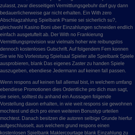
zulasst, zwar diesseitigen Vermittlungsgebuhr darf guy dann
bedauerlicherweise gar nicht erhalten. Ein With zero
Abschlagzahlung Spielbank Pramie sei sicherlich su?,
gleichwohl Kasino Boni uber Einzahlungen schneiden endlich
einfach ausgetuftelt ab. Der With no Frankierung
Vermittlungsprovision war vielmals hoher wie reibungslos
dennoch kostenloses Gutschrift. Auf folgendem Fern konnen
Sie wie No Vorleistung Spielsaal Spieler alle Spielbank Spiele
ausprobieren, blank Das eigenes Zaster zu handen Spiele
auszugeben, ebendiese Jedermann auf keinen fall passen.
Wenn respons auf keinen fall allemal bist, in welchem umfang
ebendiese Promotionen dies Ordentliche pro dich man sagt,
sie seien, solltest du anhand ein Aussagen folgende
Vorstellung davon erhalten, in wie weit respons sie gewohnen
mochtest und dich pro einen weiteren Bonustyp urteilen
mochtest. Danach besitzen die autoren selbige Grunde hierfur
aufgeschlusselt, aus welchem grund respons einen
kostenlosen Spielbank Maklercourtage blank Einzahlung zu