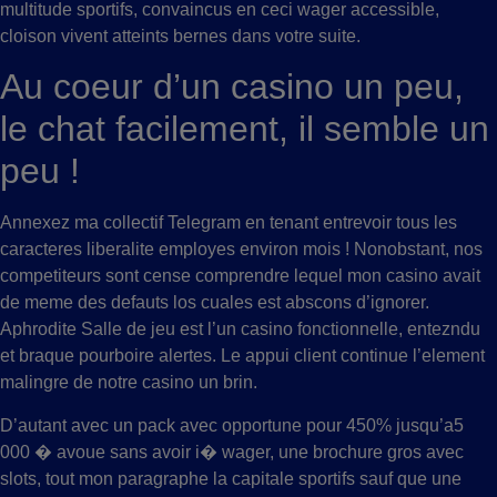
multitude sportifs, convaincus en ceci wager accessible,
cloison vivent atteints bernes dans votre suite.
Au coeur d’un casino un peu,
le chat facilement, il semble un
peu !
Annexez ma collectif Telegram en tenant entrevoir tous les
caracteres liberalite employes environ mois ! Nonobstant, nos
competiteurs sont cense comprendre lequel mon casino avait
de meme des defauts los cuales est abscons d’ignorer.
Aphrodite Salle de jeu est l’un casino fonctionnelle, entezndu
et braque pourboire alertes. Le appui client continue l’element
malingre de notre casino un brin.
D’autant avec un pack avec opportune pour 450% jusqu’a5
000 � avoue sans avoir i� wager, une brochure gros avec
slots, tout mon paragraphe la capitale sportifs sauf que une