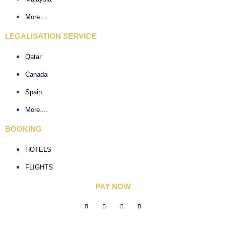
More....
LEGALISATION SERVICE
Qatar
Canada
Spain
More....
BOOKING
HOTELS
FLIGHTS
PAY NOW