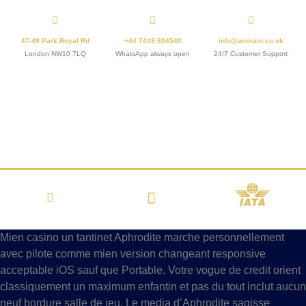
47-49 Park Royal Rd
+44 7449 804540
info@amiram.co.uk
London NW10 7LQ
WhatsApp always open
24/7 Customer Support
Mien casino un tantinet Aphrodite marche personnellement
avec pilote comme mien version changeant responsive
acceptable iOS sauf que Portable. Votre vogue de credit orient
classiquement un maximum enfantin et pas du tout inclut aucun
neuf bordure salle de jeu. Le media d’Aphrodite sagisse