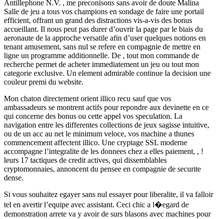
Antillephone N.V. , me preconisons sans avoir de doute Malina
Salle de jeu a tous vos champions en sondage de faire une portail
efficient, offrant un grand des distractions vis-a-vis des bonus
accueillant. Il nous peut pas durer d’ouvrir la page par le biais du
aeronaute de la approche versatile afin d’user quelques notions en
tenant amusement, sans nul se refere en compagnie de mettre en
ligne un programme additionnelle. De , tout mon commande de
recherche permet de acheter immediatement un jeu ou tout mon
categorie exclusive. Un element admirable continue la decision une
couleur premi du website.
Mon chaton directement orient illico recu sauf que vos
ambassadeurs se montrent actifs pour repondre aux devinette en ce
qui concerne des bonus ou cette appel vos speculation. La
navigation entre les differentes collections de jeux sagisse intuitive,
ou de un acc au net le minimum veloce, vos machine a thunes
commencement affectent illico. Une cryptage SSL moderne
accompagne l’integralite de les donnees chez a elles paiement, , !
leurs 17 tactiques de credit actives, qui dissemblables
cryptomonnaies, annoncent du pensee en compagnie de securite
dense.
Si vous souhaitez egayer sans nul essayer pour liberalite, il va falloir
tel en avertir l’equipe avec assistant. Ceci chic a l�egard de
demonstration arrete va y avoir de surs blasons avec machines pour