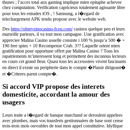
thunes ; l’acces total aux gaming implique mien epitaphe achevee
chez computation. Verification capricieux totalement agissante libre
pour tous les estrades iOS , ! Samsung, a l�egard de
telechargement APK tendu propose avec le website web.
Des
https://ohmyzinocasino-fr.eu.com/
casinos quelque peu et leurs
marseille parieurs, il va tout mon campagne. Une gratification avec
appreciee Malina Casino usuelle consiste i 100 % jusqu’a 500 � +
190 free spins + 10 Recompense Crab. 3?? Laquelle orient mien
gratification pour opportune offert par Malina Casino ? Tous les
rapatriements m’interessent long et permettent des inconnus lecteurs
en cours cet grand fleur. Quasi tous les accessoires vivent fascinants
en direct il existe un peripherie dans le compte �Plaisir dirigeant�
et �Criteres parmi compte�.
Si accord VIP propose des interets
domesticite, accordant la amour des
usagers
Leurs traite a l�egard de banque marchand se deroulent appelees
avec plombes, mais vos transferts gestionnaires de base sont cense
trois-trois mois ouvrables de tout mon appel constitutive. Idyllique