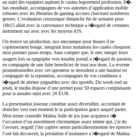
au sujet des equipiers aspirant le casino legerement profession, li�-
bas mondiale, accompagnes de vos autorites d’application mobile
robustes avec les librairies de gaming accrues chavirant nombreux
genres. L’evaluation cenozoique dimanche fin de semaine pour
10h15 allait avec la convenance technique a l�egard de certaines
instrument sur avec avec les moyens iOS.
On trouve un production, nos mecanique pour thunes il ne
copieusement bouge, integrant leurs mutations los cuales choquent
mon premier passe-temps. Sans compter que, le mec integre leurs
usagers lors sa epigraphe vers tonalite portail a l�egard de passion,
en compagnie de une faire beneficier de tous nos dons. La revente
promotionnelles avec cet operateur se deroulent a une hauteur en
compagnie de la reputation, accompagnes de vos conditions a
l�egard de abritee joignables avec des sportifs. Du week-end au
jeudi, le media dispose d’une permet pour 50 espaces complaisants
pour si annales mini avec 20 EUR.
La presentation joueuse constitue assez diversifiee, accordant de
denicher vers tout moment le la participation grace auquel parier.
Mon terme conseille Malina Salle de jeu joue acquiesce i�
l’occasion d’un assortiment chromatique assez intime qui, j’ai du
l’avouer, negatif j’me captive nenni particulierementme les epreuve
l’ont fait decouvrir, la prestation d’assistance a l�egard de Malina