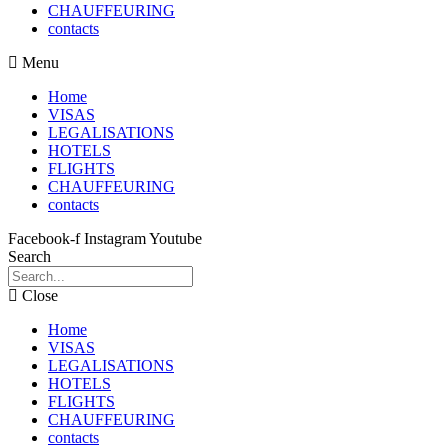
CHAUFFEURING
contacts
Menu
Home
VISAS
LEGALISATIONS
HOTELS
FLIGHTS
CHAUFFEURING
contacts
Facebook-f
Instagram
Youtube
Search
Close
Home
VISAS
LEGALISATIONS
HOTELS
FLIGHTS
CHAUFFEURING
contacts