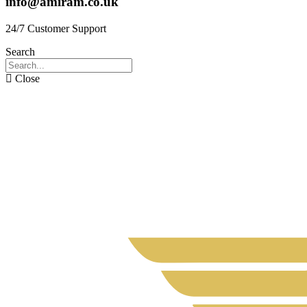
info@amiram.co.uk
24/7 Customer Support
Search
Close