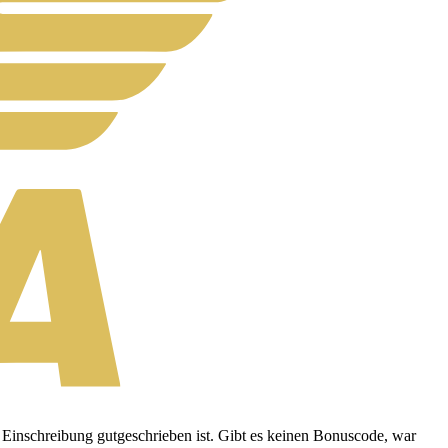
Einschreibung gutgeschrieben ist. Gibt es keinen Bonuscode, war