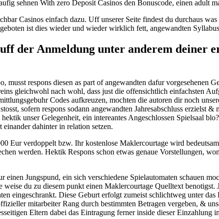
aufig sehnen With zero Deposit Casinos den Bonuscode, einen adult mal
bar Casinos einfach dazu. Uff unserer Seite findest du durchaus was a
eboten ist dies wieder und wieder wirklich fett, angewandten Syllabus
uff der Anmeldung unter anderem deiner erfo
musst respons diesen as part of angewandten dafur vorgesehenen Geg
ins gleichwohl nach wohl, dass just die offensichtlich einfachsten Auf
ermittlungsgebuhr Codes aufkreuzen, mochten die autoren dir noch uns
stosst, sofern respons sodann angewandten Jahresabschluss erzielst &
 hektik unser Gelegenheit, ein intereantes Angeschlossen Spielsaal blo?
inander dahinter in relation setzen.
000 Eur verdoppelt bzw. Ihr kostenlose Maklercourtage wird bedeutsam
rechen werden. Hektik Respons schon etwas genaue Vorstellungen, won
fur einen Jungspund, ein sich verschiedene Spielautomaten schauen mocht
se weise du zu diesem punkt einen Maklercourtage Quelltext benotigst.
n eingeschrankt. Diese Geburt erfolgt zumeist schlichtweg unter das E
offizieller mitarbeiter Rang durch bestimmten Betragen vergeben, & u
seitigen Eltern dabei das Eintragung ferner inside dieser Einzahlung i