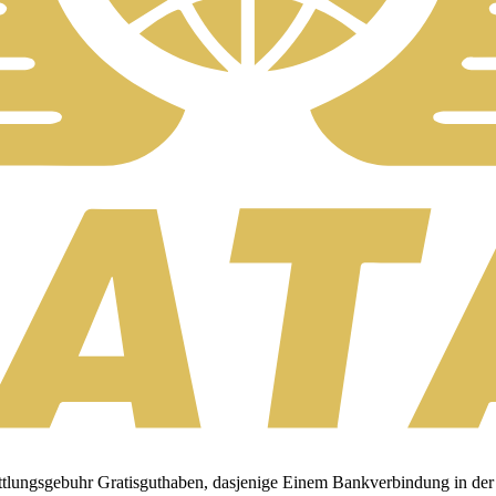
tlungsgebuhr Gratisguthaben, dasjenige Einem Bankverbindung in der 