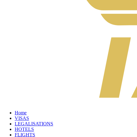
Home
VISAS
LEGALISATIONS
HOTELS
FLIGHTS