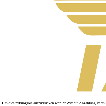
Um dies reibungslos auszudrucken war ihr Without Anzahlung Vermit