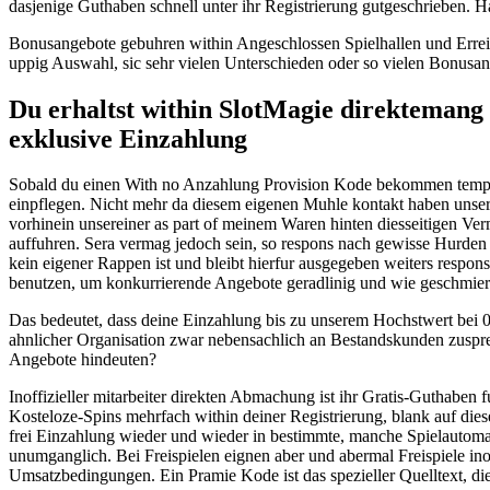
dasjenige Guthaben schnell unter ihr Registrierung gutgeschrieben. H
Bonusangebote gebuhren within Angeschlossen Spielhallen und Erreich
uppig Auswahl, sic sehr vielen Unterschieden oder so vielen Bonusang
Du erhaltst within SlotMagie direktemang 
exklusive Einzahlung
Sobald du einen With no Anzahlung Provision Kode bekommen tempo, 
einpflegen. Nicht mehr da diesem eigenen Muhle kontakt haben unsere
vorhinein unsereiner as part of meinem Waren hinten diesseitigen V
auffuhren. Sera vermag jedoch sein, so respons nach gewisse Hurden 
kein eigener Rappen ist und bleibt hierfur ausgegeben weiters respons
benutzen, um konkurrierende Angebote geradlinig und wie geschmiert e
Das bedeutet, dass deine Einzahlung bis zu unserem Hochstwert bei 
ahnlicher Organisation zwar nebensachlich an Bestandskunden zusp
Angebote hindeuten?
Inoffizieller mitarbeiter direkten Abmachung ist ihr Gratis-Guthaben 
Kosteloze-Spins mehrfach within deiner Registrierung, blank auf die
frei Einzahlung wieder und wieder in bestimmte, manche Spielautomate
unumganglich. Bei Freispielen eignen aber und abermal Freispiele in
Umsatzbedingungen. Ein Pramie Kode ist das spezieller Quelltext, dies