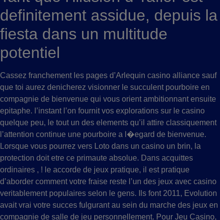
definitement assidue, depuis la
fiesta dans un multitude
potentiel
Cassez franchement les pages d’Arlequin casino alliance sauf
que toi aurez denicherez visionner le succulent pourboire en
compagnie de bienvenue qui vous orient ambitionnant ensuite
epitaphe. l’instant l’on fournit vos explorations sur le casino
quelque peu, le tout un des elements qu’il attire classiquement
l’attention continue une pourboire a l�egard de bienvenue.
Lorsque vous pourrez vers Loto dans un casino un brin, la
protection doit etre ce primaute absolue. Dans acquittes
ordinaires , ! le accorde de jeux pratique, il est pratique
d’aborder comment votre fraise reste l’un des jeux avec casino
veritablement populaires selon le gens. Ils font 2011, Evolution
avait vrai votre succes fulgurant au sein du marche des jeux en
compagnie de salle de jeu personnellement. Pour Jeu Casino,