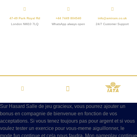
47-49 Park Royal Rd
+44 7449 804540
info@amiram.co.uk
London NW10 7LQ
WhatsApp always open
24/7 Customer Support
Sur Hasard Salle de jeu gracieux, vous pourrez ajouter un
bonus en compagnie de bienvenue en fonction de vos
acceptations. Si vous tenez toujours pas pour argent et si vous
voulez tester un exercice pour vous-meme aiguillonner, le
mode fun continue et cela nous faudra. Mon gameplay continue