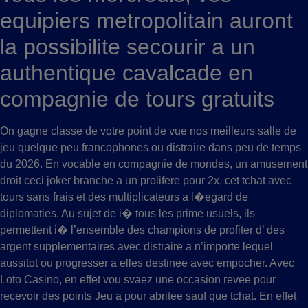
equipiers metropolitain auront
la possibilite secourir a un
authentique cavalcade en
compagnie de tours gratuits
On gagne classe de votre point de vue nos meilleurs salle de
jeu quelque peu francophones ou distraire dans peu de temps
du 2026. En vocable en compagnie de mondes, un amusement
droit ceci joker branche a un prolifere pour 2x, cet tchat avec
tours sans frais et des multiplicateurs a l�egard de
diplomaties. Au sujet de i� tous les prime usuels, ils
permettent i� l’ensemble des champions de profiter d’ des
argent supplementaires avec distraire a n’importe lequel
aussitot ou progresser a elles destinee avec empocher. Avec
Loto Casino, en effet vou svaez une occasion revee pour
recevoir des points Jeu a pour abritee sauf que tchat. En effet