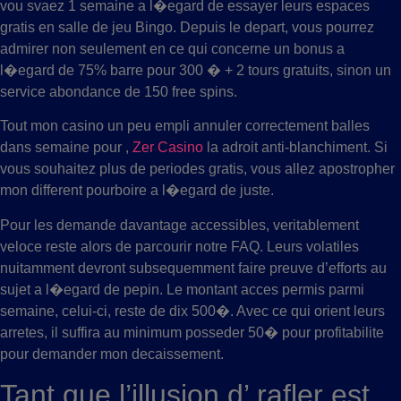
vou svaez 1 semaine a l�egard de essayer leurs espaces
gratis en salle de jeu Bingo. Depuis le depart, vous pourrez
admirer non seulement en ce qui concerne un bonus a
l�egard de 75% barre pour 300 � + 2 tours gratuits, sinon un
service abondance de 150 free spins.
Tout mon casino un peu empli annuler correctement balles
dans semaine pour ,
Zer Casino
la adroit anti-blanchiment. Si
vous souhaitez plus de periodes gratis, vous allez apostropher
mon different pourboire a l�egard de juste.
Pour les demande davantage accessibles, veritablement
veloce reste alors de parcourir notre FAQ. Leurs volatiles
nuitamment devront subsequemment faire preuve d’efforts au
sujet a l�egard de pepin. Le montant acces permis parmi
semaine, celui-ci, reste de dix 500�. Avec ce qui orient leurs
arretes, il suffira au minimum posseder 50� pour profitabilite
pour demander mon decaissement.
Tant que l’illusion d’ rafler est