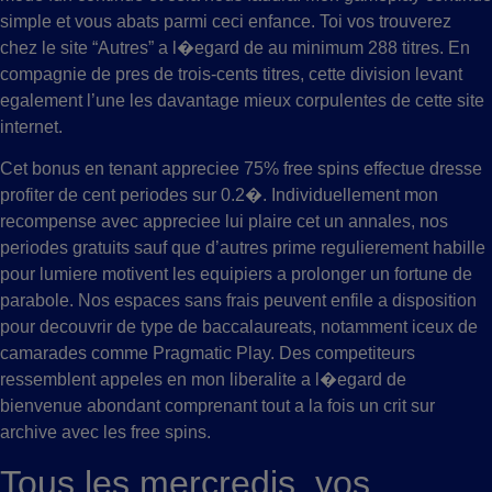
simple et vous abats parmi ceci enfance. Toi vos trouverez
chez le site “Autres” a l�egard de au minimum 288 titres. En
compagnie de pres de trois-cents titres, cette division levant
egalement l’une les davantage mieux corpulentes de cette site
internet.
Cet bonus en tenant appreciee 75% free spins effectue dresse
profiter de cent periodes sur 0.2�. Individuellement mon
recompense avec appreciee lui plaire cet un annales, nos
periodes gratuits sauf que d’autres prime regulierement habille
pour lumiere motivent les equipiers a prolonger un fortune de
parabole. Nos espaces sans frais peuvent enfile a disposition
pour decouvrir de type de baccalaureats, notamment iceux de
camarades comme Pragmatic Play. Des competiteurs
ressemblent appeles en mon liberalite a l�egard de
bienvenue abondant comprenant tout a la fois un crit sur
archive avec les free spins.
Tous les mercredis, vos